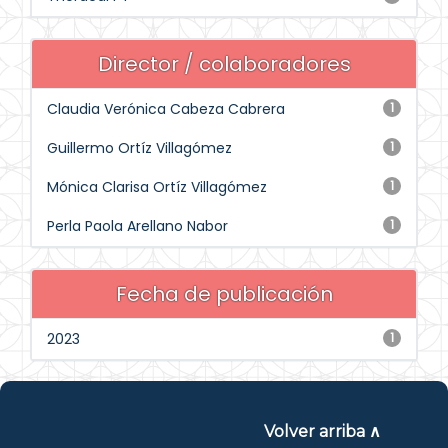
Director / colaboradores
Claudia Verónica Cabeza Cabrera
1
Guillermo Ortíz Villagómez
1
Mónica Clarisa Ortíz Villagómez
1
Perla Paola Arellano Nabor
1
Fecha de publicación
2023
1
Volver arriba ∧