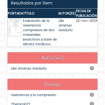
Resultados por ítem:
FECHA DE
PORTADA
TÍTULO
AUTOR(ES)
PUBLICACIÓN
Evaluación de la
Lilia
22-nov-2023
resistencia
Jiménez
compresiva de dos
Garduño
materiales
bioactivos a base de
silicato tricálcico.
Autor(es)
Lilia Jiménez Garduño
1
Temas
resistencia a la compresión
1
Theracal PT
1