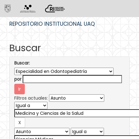
Skip
REPOSITORIO INSTITUCIONAL UAQ
navigation
Buscar
Buscar:
por
Filtros actuales: