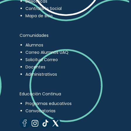
Bibliotecas
Contraloría Social
Mapa de sitio
Comunidades
Alumnos
Correo Alumnos UAQ
Solicitud Correo
Docentes
Administrativos
Educación Continua
Programas educativos
Convocatorias