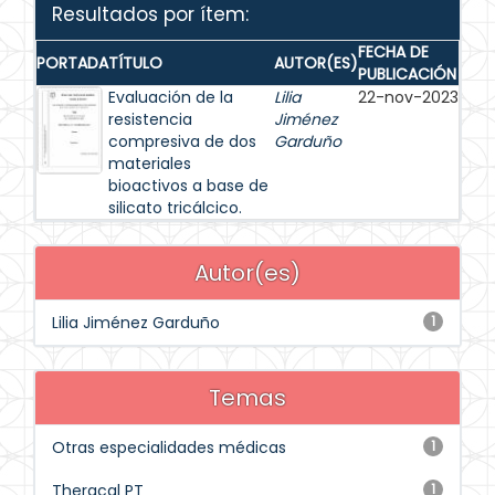
Resultados por ítem:
FECHA DE
PORTADA
TÍTULO
AUTOR(ES)
PUBLICACIÓN
Evaluación de la
Lilia
22-nov-2023
resistencia
Jiménez
compresiva de dos
Garduño
materiales
bioactivos a base de
silicato tricálcico.
Autor(es)
Lilia Jiménez Garduño
1
Temas
Otras especialidades médicas
1
Theracal PT
1