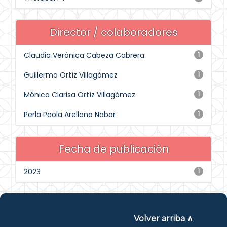
Director / colaboradores
Claudia Verónica Cabeza Cabrera
1
Guillermo Ortíz Villagómez
1
Mónica Clarisa Ortíz Villagómez
1
Perla Paola Arellano Nabor
1
Fecha de publicación
2023
1
Volver arriba ∧