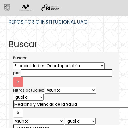
Skip
REPOSITORIO INSTITUCIONAL UAQ
navigation
Buscar
Buscar:
por
Filtros actuales: