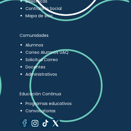
Bibliotecas
Contraloría Social
Mapa de sitio
Comunidades
Alumnos
Correo Alumnos UAQ
Solicitud Correo
Docentes
Administrativos
Educación Continua
Programas educativos
Convocatorias