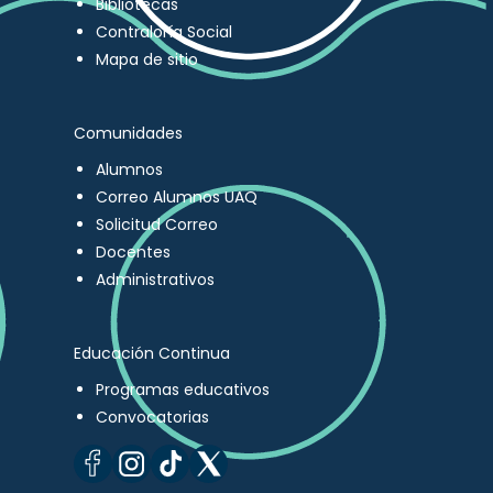
Bibliotecas
Contraloría Social
Mapa de sitio
Comunidades
Alumnos
Correo Alumnos UAQ
Solicitud Correo
Docentes
Administrativos
Educación Continua
Programas educativos
Convocatorias