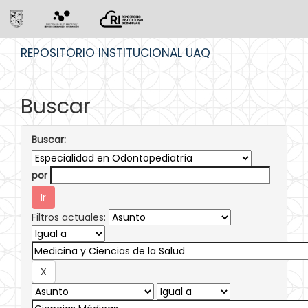
Skip
REPOSITORIO INSTITUCIONAL UAQ
navigation
Buscar
Buscar:
por
Filtros actuales: