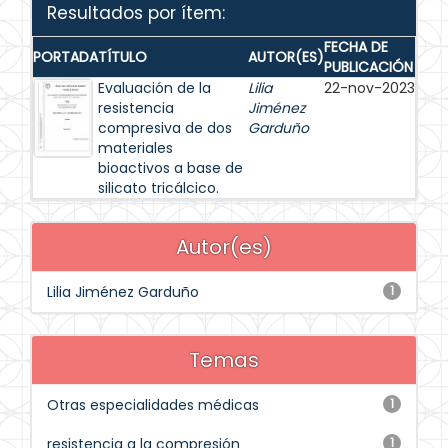
Resultados por ítem:
FECHA DE
PORTADA
TÍTULO
AUTOR(ES)
PUBLICACIÓN
Evaluación de la
Lilia
22-nov-2023
resistencia
Jiménez
compresiva de dos
Garduño
materiales
bioactivos a base de
silicato tricálcico.
Autor(es)
Lilia Jiménez Garduño
1
Temas
Otras especialidades médicas
1
resistencia a la compresión
1