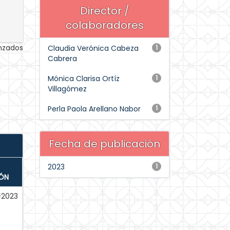
Director /
colaboradores
anzados
Claudia Verónica Cabeza
1
Cabrera
Mónica Clarisa Ortíz
1
Villagómez
Perla Paola Arellano Nabor
1
Fecha de publicación
2023
1
IÓN
-2023