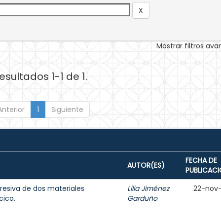
Mostrar filtros av
esultados 1-1 de 1.
Anterior
1
Siguiente
FECHA DE
AUTOR(ES)
PUBLICAC
resiva de dos materiales
Lilia Jiménez
22-nov
cico.
Garduño