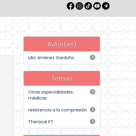
Autor(es)
Lilia Jiménez Garduño
1
Temas
Otras especialidades
1
médicas
resistencia a la compresión
1
Theracal PT
1