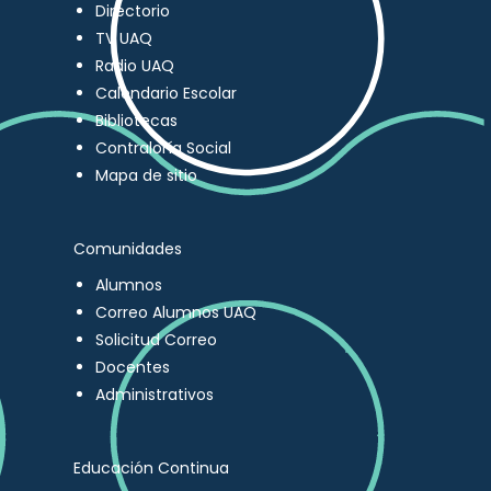
Directorio
TV UAQ
Radio UAQ
Calendario Escolar
Bibliotecas
Contraloría Social
Mapa de sitio
Comunidades
Alumnos
Correo Alumnos UAQ
Solicitud Correo
Docentes
Administrativos
Educación Continua