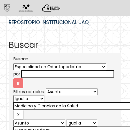
Skip
REPOSITORIO INSTITUCIONAL UAQ
navigation
Buscar
Buscar:
por
Filtros actuales: