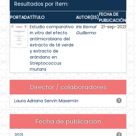
Resultados por ítem:
FECHA DE
PORTADA
TÍTULO
AUTOR(ES)
PUBLICACIÓN
Estudio comparativo
Iris Bernal
21-sep-2021
in vitro del efecto
Guillermo
antimicrobiano del
extracto de té verde
y extracto de
arándano en
Streptococcus
mutans
Director / colaboradores
Laura Adriana Servín Maxemín
1
Fecha de publicación
2021
1