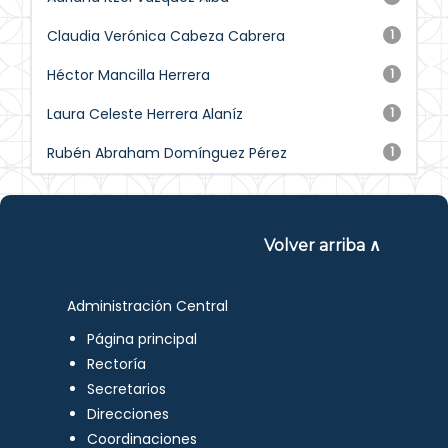
Claudia Verónica Cabeza Cabrera
1
Héctor Mancilla Herrera
1
Laura Celeste Herrera Alaníz
1
Rubén Abraham Domínguez Pérez
1
Volver arriba ∧
Administración Central
Página principal
Rectoría
Secretarios
Direcciones
Coordinaciones