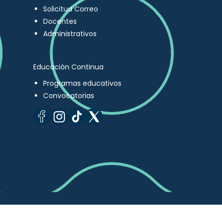
Solicitud Correo
Docentes
Administrativos
Educación Continua
Programas educativos
Convocatorias