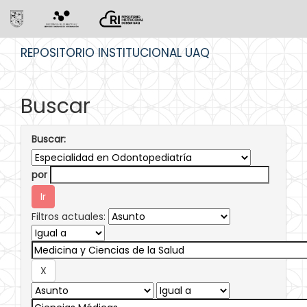
Skip
REPOSITORIO INSTITUCIONAL UAQ
navigation
Buscar
Buscar:
por
Filtros actuales: