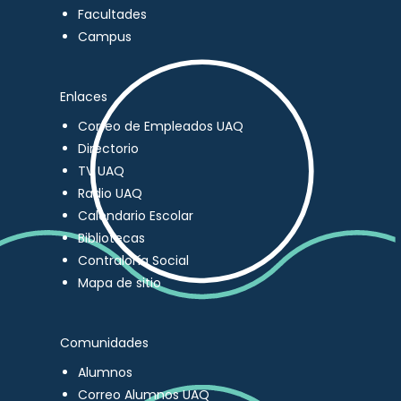
Facultades
Campus
Enlaces
Correo de Empleados UAQ
Directorio
TV UAQ
Radio UAQ
Calendario Escolar
Bibliotecas
Contraloría Social
Mapa de sitio
Comunidades
Alumnos
Correo Alumnos UAQ