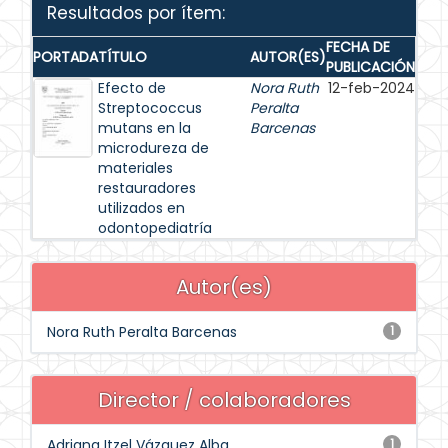
Resultados por ítem:
FECHA DE
PORTADA
TÍTULO
AUTOR(ES)
PUBLICACIÓN
Efecto de
Nora Ruth
12-feb-2024
Streptococcus
Peralta
mutans en la
Barcenas
microdureza de
materiales
restauradores
utilizados en
odontopediatría
Autor(es)
Nora Ruth Peralta Barcenas
1
Director / colaboradores
Adriana Itzel Vázquez Alba
1