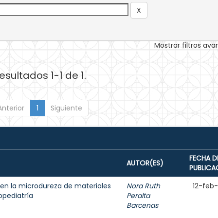
Mostrar filtros av
esultados 1-1 de 1.
Anterior
1
Siguiente
FECHA D
AUTOR(ES)
PUBLICA
en la microdureza de materiales
Nora Ruth
12-feb
opediatría
Peralta
Barcenas