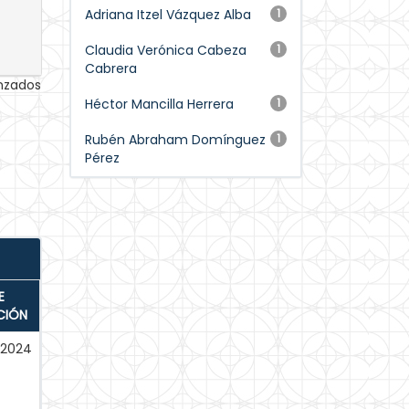
Adriana Itzel Vázquez Alba
1
Claudia Verónica Cabeza
1
Cabrera
anzados
Héctor Mancilla Herrera
1
Rubén Abraham Domínguez
1
Pérez
E
CIÓN
-2024