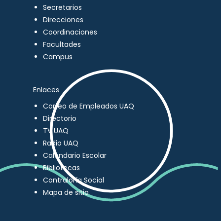
Secretarios
Direcciones
Coordinaciones
Facultades
Campus
Enlaces
Correo de Empleados UAQ
Directorio
TV UAQ
Radio UAQ
Calendario Escolar
Bibliotecas
Contraloría Social
Mapa de sitio