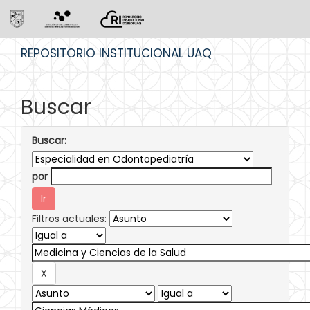
Skip
REPOSITORIO INSTITUCIONAL UAQ
navigation
Buscar
Buscar:
por
Filtros actuales: