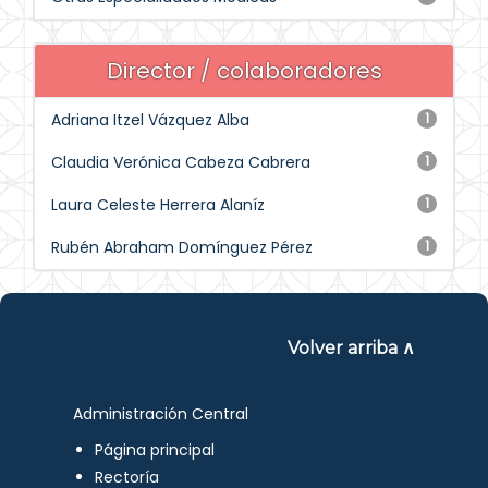
Director / colaboradores
Adriana Itzel Vázquez Alba
1
Claudia Verónica Cabeza Cabrera
1
Laura Celeste Herrera Alaníz
1
Rubén Abraham Domínguez Pérez
1
Volver arriba ∧
Administración Central
Página principal
Rectoría