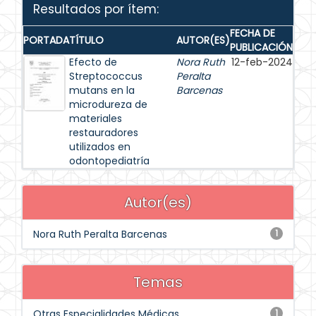
Resultados por ítem:
FECHA DE
PORTADA
TÍTULO
AUTOR(ES)
PUBLICACIÓN
Efecto de
Nora Ruth
12-feb-2024
Streptococcus
Peralta
mutans en la
Barcenas
microdureza de
materiales
restauradores
utilizados en
odontopediatría
Autor(es)
Nora Ruth Peralta Barcenas
1
Temas
Otras Especialidades Médicas
1