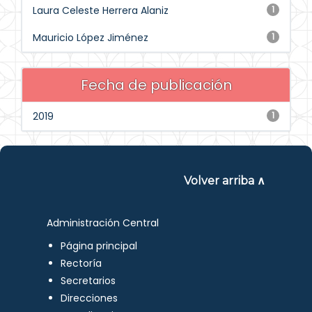
Laura Celeste Herrera Alaniz
1
Mauricio López Jiménez
1
Fecha de publicación
2019
1
Volver arriba ∧
Administración Central
Página principal
Rectoría
Secretarios
Direcciones