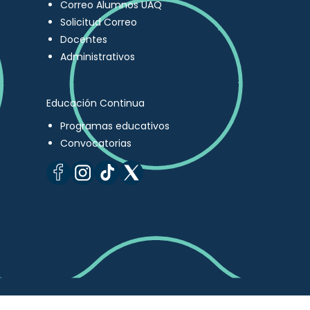
Correo Alumnos UAQ
Solicitud Correo
Docentes
Administrativos
Educación Continua
Programas educativos
Convocatorias