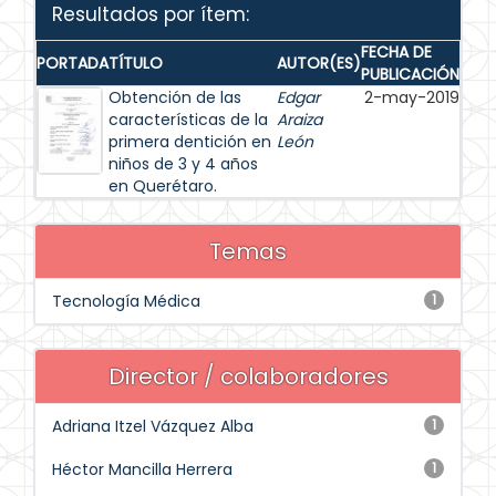
Resultados por ítem:
FECHA DE
PORTADA
TÍTULO
AUTOR(ES)
PUBLICACIÓN
Obtención de las
Edgar
2-may-2019
características de la
Araiza
primera dentición en
León
niños de 3 y 4 años
en Querétaro.
Temas
Tecnología Médica
1
Director / colaboradores
Adriana Itzel Vázquez Alba
1
Héctor Mancilla Herrera
1