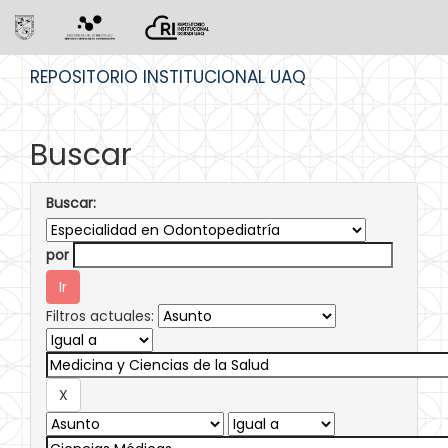
Skip
REPOSITORIO INSTITUCIONAL UAQ
navigation
Buscar
Buscar:
por
Filtros actuales: