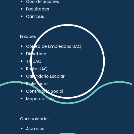
Coordinaciones
Facultades
Campus
Enlaces
Correo de Empleados UAQ
Directorio
TV UAQ
Radio UAQ
Calendario Escolar
Bibliotecas
Contraloría Social
Mapa de sitio
Comunidades
Alumnos