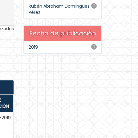
Rubén Abraham Domínguez
1
Pérez
anzados
Fecha de publicación
2019
1
E
CIÓN
-2019