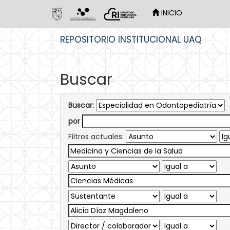
INICIO
Skip
REPOSITORIO INSTITUCIONAL UAQ
navigation
Buscar
Buscar:
por
Filtros actuales: