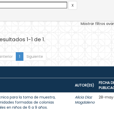
Mostrar filtros av
esultados 1-1 de 1.
Anterior
1
Siguiente
FECHA D
AUTOR(ES)
PUBLICA
écnica para la toma de muestra,
Alicia Díaz
28-may
unidades formadas de colonias
Magdaleno
les en niños de 6 a 9 años.