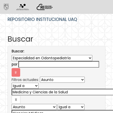
Skip
REPOSITORIO INSTITUCIONAL UAQ
navigation
Buscar
Buscar:
por
Filtros actuales: