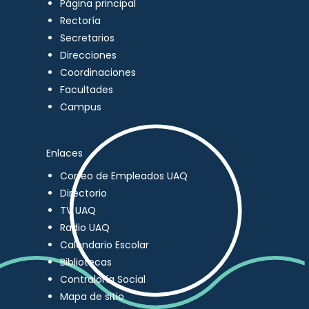
Página principal
Rectoría
Secretarios
Direcciones
Coordinaciones
Facultades
Campus
Enlaces
Correo de Empleados UAQ
Directorio
TV UAQ
Radio UAQ
Calendario Escolar
Bibliotecas
Contraloría Social
Mapa de sitio