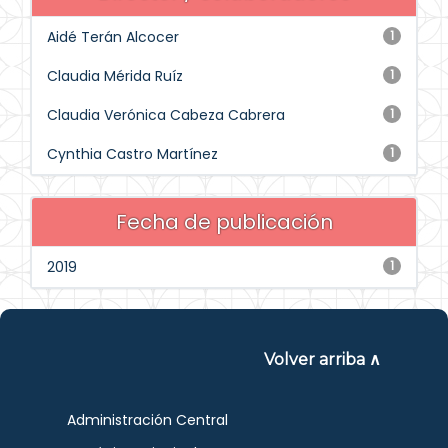
Aidé Terán Alcocer
1
Claudia Mérida Ruíz
1
Claudia Verónica Cabeza Cabrera
1
Cynthia Castro Martínez
1
Fecha de publicación
2019
1
Volver arriba ∧
Administración Central