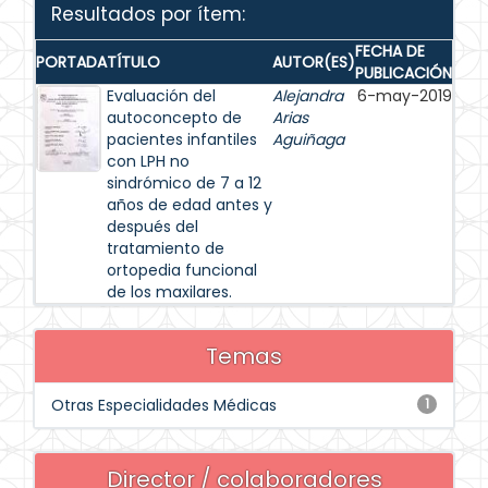
Resultados por ítem:
FECHA DE
PORTADA
TÍTULO
AUTOR(ES)
PUBLICACIÓN
Evaluación del
Alejandra
6-may-2019
autoconcepto de
Arias
pacientes infantiles
Aguiñaga
con LPH no
sindrómico de 7 a 12
años de edad antes y
después del
tratamiento de
ortopedia funcional
de los maxilares.
Temas
Otras Especialidades Médicas
1
Director / colaboradores