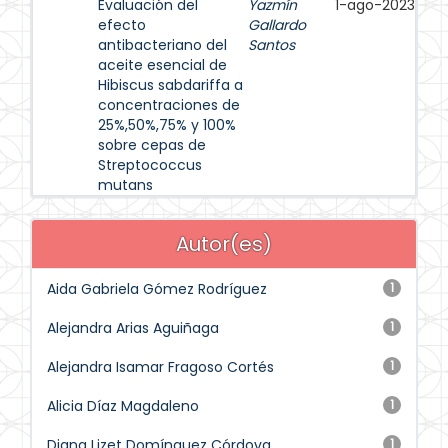
Evaluación del
Yazmín
1-ago-2023
efecto
Gallardo
antibacteriano del
Santos
aceite esencial de
Hibiscus sabdariffa a
concentraciones de
25%,50%,75% y 100%
sobre cepas de
Streptococcus
mutans
Autor(es)
Aida Gabriela Gómez Rodríguez
1
Alejandra Arias Aguiñaga
1
Alejandra Isamar Fragoso Cortés
1
Alicia Díaz Magdaleno
1
Diana Lizet Domínguez Córdova
1