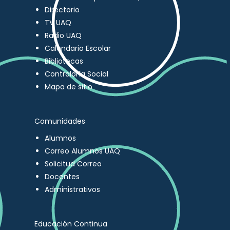
Directorio
TV UAQ
Radio UAQ
Calendario Escolar
Bibliotecas
Contraloría Social
Mapa de sitio
Comunidades
Alumnos
Correo Alumnos UAQ
Solicitud Correo
Docentes
Administrativos
Educación Continua