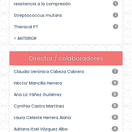
resistencia a la compresión
1
Streptococcus mutans
1
Theracal PT
1
< ANTERIOR
Director / colaboradores
Claudia Verónica Cabeza Cabrera
7
Héctor Mancilla Herrera
6
Ana Liz Yáñez Gutiérrez
5
Cynthia Castro Martínez
5
Laura Celeste Herrera Alaniz
5
Adriana Itzel Vázquez Alba
4