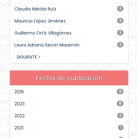
Claudia Mérida Ruíz
3
Mauricio López Jiménez
3
Guillermo Ortíz Villagómez
2
Laura Adriana Servín Maxemín
2
SIGUIENTE >
Fecha de publicación
2019
9
2023
8
2022
2
2021
1