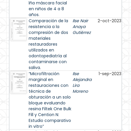
lña máscara facial
en niños de 4 a 8
años.
Comparación de la
Ilse Nair
2-oct-2023
resistencia a la
Anaya
compresión de dos
Gutiérrez
materiales
restauradores
utilizados en
odontopediatría al
contaminarse con
saliva.
“Microfiltración
Ilse
1-sep-2023
marginal en
Alejandra
restauraciones con
Lira
técnica de
Moreno
obturación a un solo
bloque evaluando
resina Filtek One Bulk
Fill y Cention N:
Estudio comparativo
in vitro”