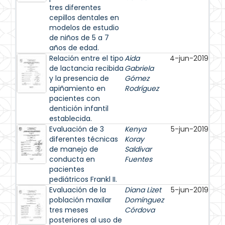
tres diferentes
cepillos dentales en
modelos de estudio
de niños de 5 a 7
años de edad.
Relación entre el tipo
Aida
4-jun-2019
de lactancia recibida
Gabriela
y la presencia de
Gómez
apiñamiento en
Rodríguez
pacientes con
dentición infantil
establecida.
Evaluación de 3
Kenya
5-jun-2019
diferentes técnicas
Koray
de manejo de
Saldivar
conducta en
Fuentes
pacientes
pediátricos Frankl II.
Evaluación de la
Diana Lizet
5-jun-2019
población maxilar
Domínguez
tres meses
Córdova
posteriores al uso de