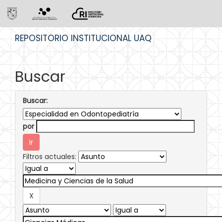
Skip
REPOSITORIO INSTITUCIONAL UAQ
navigation
Buscar
Buscar:
por
Filtros actuales: