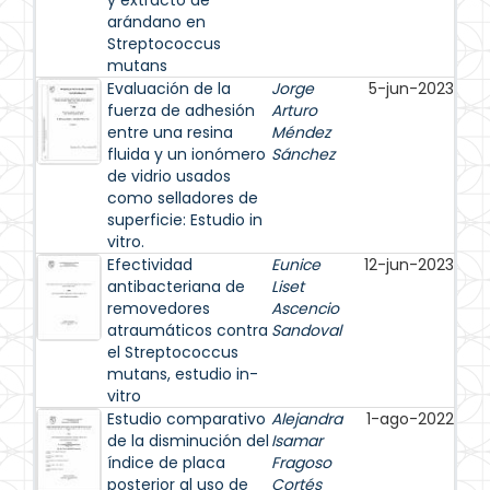
y extracto de
arándano en
Streptococcus
mutans
Evaluación de la
Jorge
5-jun-2023
fuerza de adhesión
Arturo
entre una resina
Méndez
fluida y un ionómero
Sánchez
de vidrio usados
como selladores de
superficie: Estudio in
vitro.
Efectividad
Eunice
12-jun-2023
antibacteriana de
Liset
removedores
Ascencio
atraumáticos contra
Sandoval
el Streptococcus
mutans, estudio in-
vitro
Estudio comparativo
Alejandra
1-ago-2022
de la disminución del
Isamar
índice de placa
Fragoso
posterior al uso de
Cortés