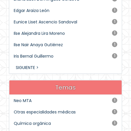
Edgar Araiza León
1
Eunice Liset Ascencio Sandoval
1
Ilse Alejandra Lira Moreno
1
Ilse Nair Anaya Gutiérrez
1
Iris Bernal Guillermo
1
SIGUIENTE >
Temas
Neo MTA
1
Otras especialidades médicas
1
Química orgánica
1