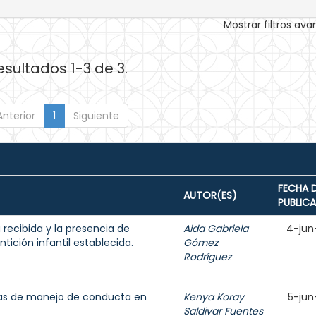
Mostrar filtros av
esultados 1-3 de 3.
Anterior
1
Siguiente
FECHA 
AUTOR(ES)
PUBLIC
 recibida y la presencia de
Aida Gabriela
4-jun
ición infantil establecida.
Gómez
Rodríguez
cas de manejo de conducta en
Kenya Koray
5-jun
Saldivar Fuentes