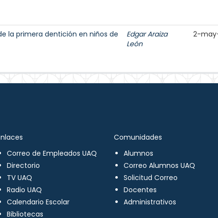
de la primera dentición en niños de
Edgar Araiza
2-may
León
Enlaces
Comunidades
Correo de Empleados UAQ
Alumnos
Directorio
Correo Alumnos UAQ
TV UAQ
Solicitud Correo
Radio UAQ
Docentes
Calendario Escolar
Administrativos
Bibliotecas