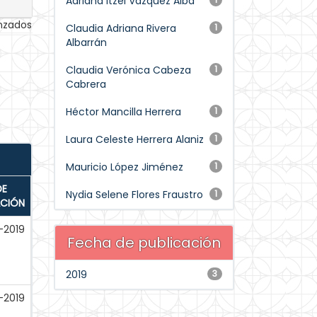
Adriana Itzel Vázquez Alba
anzados
Claudia Adriana Rivera
1
Albarrán
Claudia Verónica Cabeza
1
Cabrera
Héctor Mancilla Herrera
1
Laura Celeste Herrera Alaniz
1
Mauricio López Jiménez
1
DE
Nydia Selene Flores Fraustro
1
ACIÓN
-2019
Fecha de publicación
2019
3
-2019