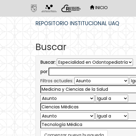
INICIO
Skip
REPOSITORIO INSTITUCIONAL UAQ
navigation
Buscar
Buscar:
por
Filtros actuales:
Comenzar nueva busqueda