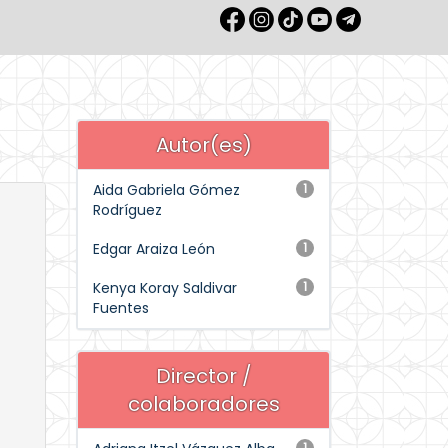
Autor(es)
Aida Gabriela Gómez
1
Rodríguez
Edgar Araiza León
1
Kenya Koray Saldivar
1
Fuentes
Director /
colaboradores
1