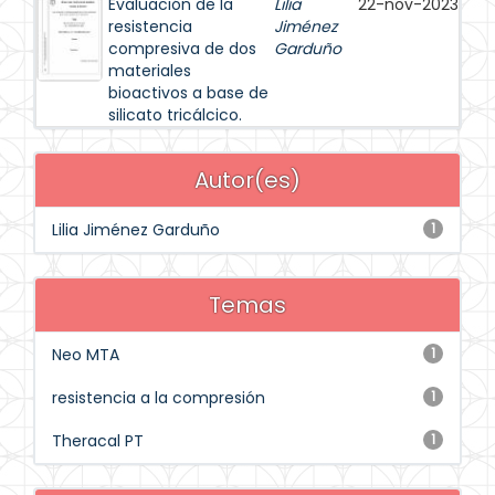
Evaluación de la
Lilia
22-nov-2023
resistencia
Jiménez
compresiva de dos
Garduño
materiales
bioactivos a base de
silicato tricálcico.
Autor(es)
Lilia Jiménez Garduño
1
Temas
Neo MTA
1
resistencia a la compresión
1
Theracal PT
1