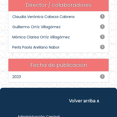
Director / colaboradores
Claudia Verónica Cabeza Cabrera
1
Guillermo Ortíz Villagómez
1
Mónica Clarisa Ortíz Villagómez
1
Perla Paola Arellano Nabor
1
Fecha de publicación
2023
1
Volver arriba ∧
Administración Central