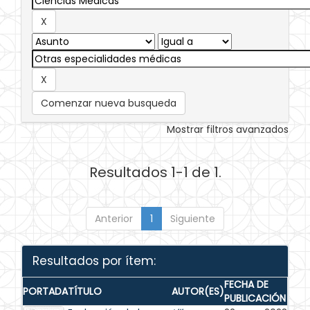
Comenzar nueva busqueda
Mostrar filtros avanzados
Resultados 1-1 de 1.
Anterior
1
Siguiente
Resultados por ítem:
FECHA DE
PORTADA
TÍTULO
AUTOR(ES)
PUBLICACIÓN