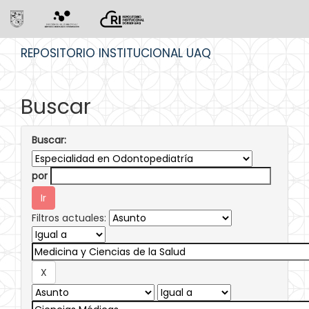
Skip
REPOSITORIO INSTITUCIONAL UAQ
navigation
Buscar
Buscar:
por
Filtros actuales: