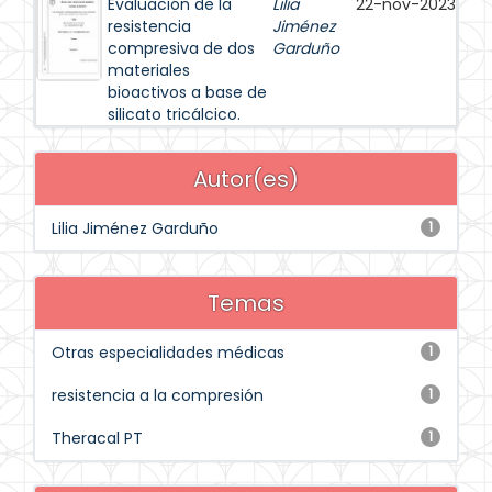
Evaluación de la
Lilia
22-nov-2023
resistencia
Jiménez
compresiva de dos
Garduño
materiales
bioactivos a base de
silicato tricálcico.
Autor(es)
Lilia Jiménez Garduño
1
Temas
Otras especialidades médicas
1
resistencia a la compresión
1
Theracal PT
1