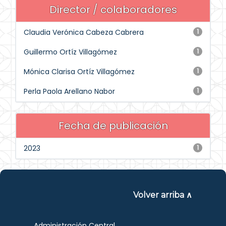
Director / colaboradores
Claudia Verónica Cabeza Cabrera
1
Guillermo Ortíz Villagómez
1
Mónica Clarisa Ortíz Villagómez
1
Perla Paola Arellano Nabor
1
Fecha de publicación
2023
1
Volver arriba ∧
Administración Central