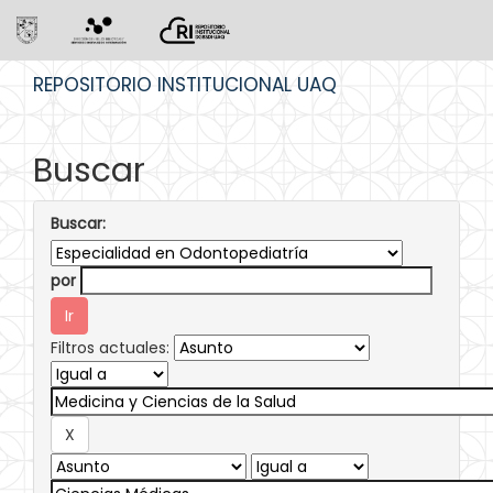
Skip
REPOSITORIO INSTITUCIONAL UAQ
navigation
Buscar
Buscar:
por
Filtros actuales: