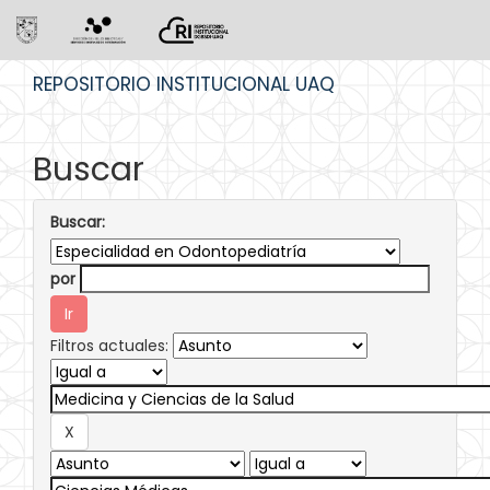
Skip
REPOSITORIO INSTITUCIONAL UAQ
navigation
Buscar
Buscar:
por
Filtros actuales: