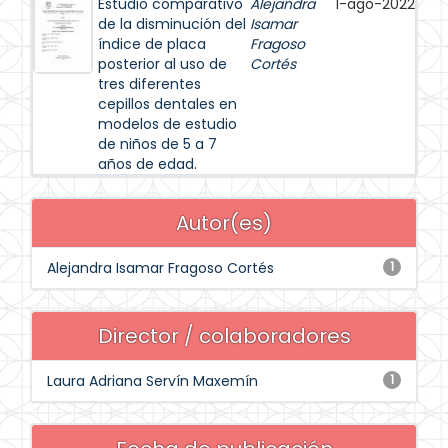
Estudio comparativo
Alejandra
1-ago-2022
de la disminución del
Isamar
índice de placa
Fragoso
posterior al uso de
Cortés
tres diferentes
cepillos dentales en
modelos de estudio
de niños de 5 a 7
años de edad.
Autor(es)
Alejandra Isamar Fragoso Cortés
1
Director / colaboradores
Laura Adriana Servín Maxemín
1