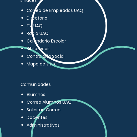
Enlaces
Correo de Empleados UAQ
Directorio
TV UAQ
Radio UAQ
Calendario Escolar
Bibliotecas
Contraloría Social
Mapa de sitio
Comunidades
Alumnos
Correo Alumnos UAQ
Solicitud Correo
Docentes
Administrativos