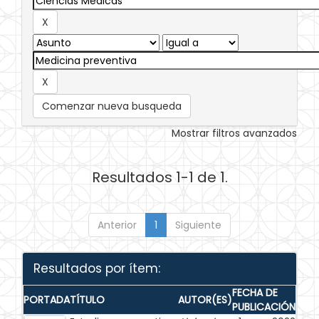
Comenzar nueva busqueda
Mostrar filtros avanzados
Resultados 1-1 de 1.
Anterior
1
Siguiente
Resultados por ítem:
FECHA DE
PORTADA
TÍTULO
AUTOR(ES)
PUBLICACIÓN