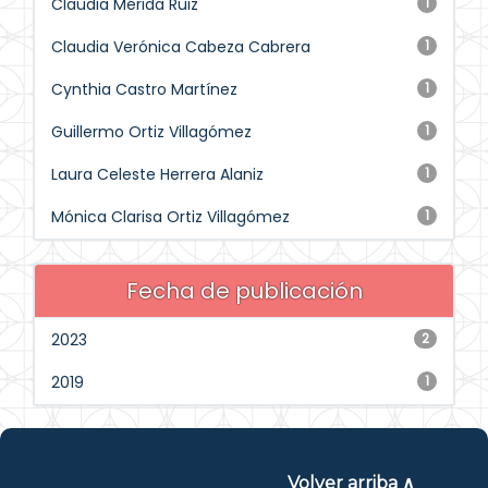
Claudia Mérida Ruiz
1
Claudia Verónica Cabeza Cabrera
1
Cynthia Castro Martínez
1
Guillermo Ortiz Villagómez
1
Laura Celeste Herrera Alaniz
1
Mónica Clarisa Ortiz Villagómez
1
Fecha de publicación
2023
2
2019
1
Volver arriba ∧