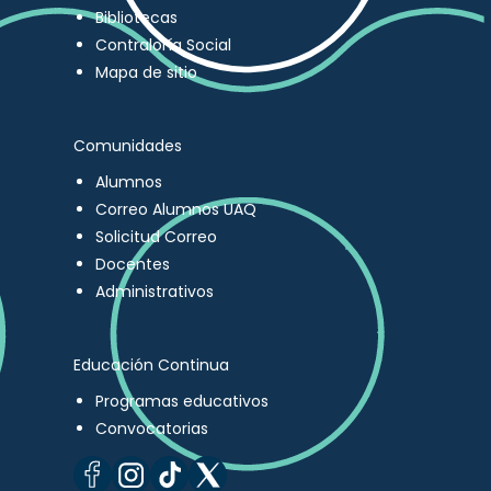
Bibliotecas
Contraloría Social
Mapa de sitio
Comunidades
Alumnos
Correo Alumnos UAQ
Solicitud Correo
Docentes
Administrativos
Educación Continua
Programas educativos
Convocatorias