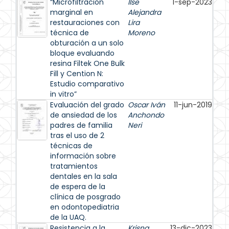
“Microfiltración
Ilse
1-sep-2023
marginal en
Alejandra
restauraciones con
Lira
técnica de
Moreno
obturación a un solo
bloque evaluando
resina Filtek One Bulk
Fill y Cention N:
Estudio comparativo
in vitro”
Evaluación del grado
Oscar Iván
11-jun-2019
de ansiedad de los
Anchondo
padres de familia
Neri
tras el uso de 2
técnicas de
información sobre
tratamientos
dentales en la sala
de espera de la
clínica de posgrado
en odontopediatria
de la UAQ.
Resistencia a la
Krisna
13-dic-2023