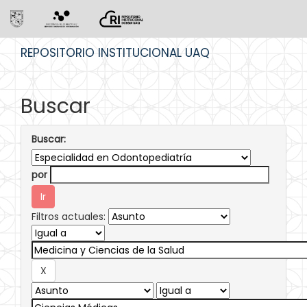
Skip
REPOSITORIO INSTITUCIONAL UAQ
navigation
Buscar
Buscar:
por
Filtros actuales: