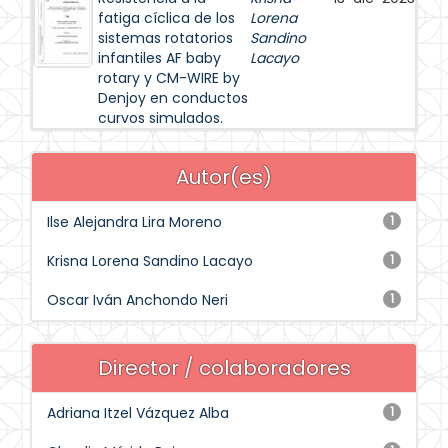
fatiga cíclica de los
Lorena
sistemas rotatorios
Sandino
infantiles AF baby
Lacayo
rotary y CM-WIRE by
Denjoy en conductos
curvos simulados.
Autor(es)
Ilse Alejandra Lira Moreno
1
Krisna Lorena Sandino Lacayo
1
Oscar Iván Anchondo Neri
1
Director / colaboradores
Adriana Itzel Vázquez Alba
1