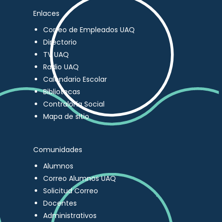
Enlaces
Correo de Empleados UAQ
Directorio
TV UAQ
Radio UAQ
Calendario Escolar
Bibliotecas
Contraloría Social
Mapa de sitio
Comunidades
Alumnos
Correo Alumnos UAQ
Solicitud Correo
Docentes
Administrativos