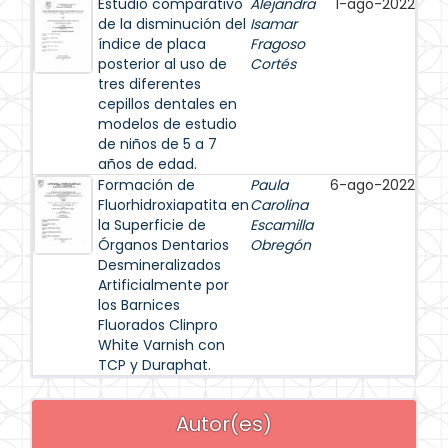
Estudio comparativo
Alejandra
1-ago-2022
de la disminución del
Isamar
índice de placa
Fragoso
posterior al uso de
Cortés
tres diferentes
cepillos dentales en
modelos de estudio
de niños de 5 a 7
años de edad.
Formación de
Paula
6-ago-2022
Fluorhidroxiapatita en
Carolina
la Superficie de
Escamilla
Órganos Dentarios
Obregón
Desmineralizados
Artificialmente por
los Barnices
Fluorados Clinpro
White Varnish con
TCP y Duraphat.
Autor(es)