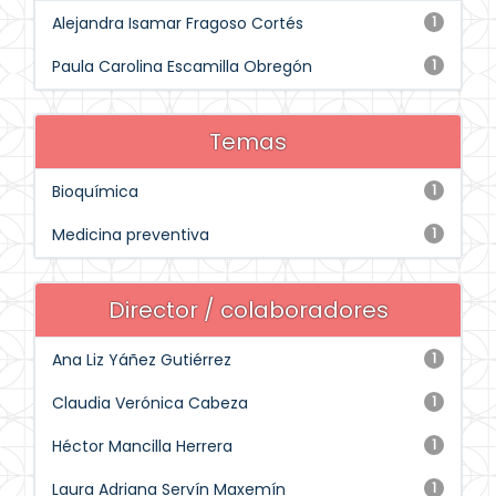
Alejandra Isamar Fragoso Cortés
1
Paula Carolina Escamilla Obregón
1
Temas
Bioquímica
1
Medicina preventiva
1
Director / colaboradores
Ana Liz Yáñez Gutiérrez
1
Claudia Verónica Cabeza
1
Héctor Mancilla Herrera
1
Laura Adriana Servín Maxemín
1