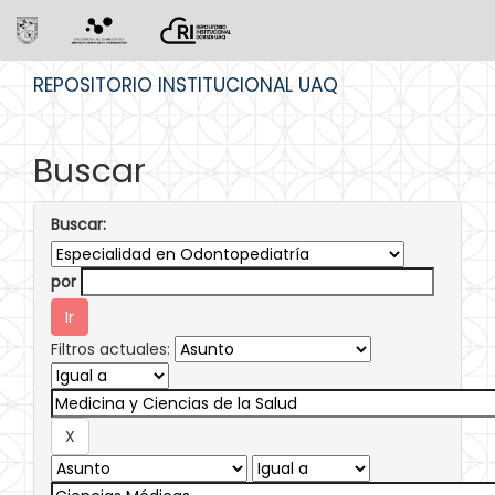
Skip
REPOSITORIO INSTITUCIONAL UAQ
navigation
Buscar
Buscar:
por
Filtros actuales: