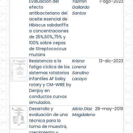
Evaluación del
Yazmín
1-ago-2023
efecto
Gallardo
antibacteriano del
Santos
aceite esencial de
Hibiscus sabdariffa
a concentraciones
de 25%,50%,75% y
100% sobre cepas
de Streptococcus
mutans
Resistencia a la
Krisna
13-dic-2023
fatiga cíclica de los
Lorena
sistemas rotatorios
Sandino
infantiles AF baby
Lacayo
rotary y CM-WIRE by
Denjoy en
conductos curvos
simulados.
Desarrollo y
Alicia Díaz
28-may-2019
evaluación de una
Magdaleno
técnica para la
toma de muestra,
crecimiento y