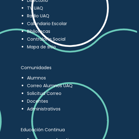
Directorio
TV UAQ
Radio UAQ
Calendario Escolar
Bibliotecas
Contraloría Social
Mapa de sitio
Comunidades
Alumnos
Correo Alumnos UAQ
Solicitud Correo
Docentes
Administrativos
Educación Continua