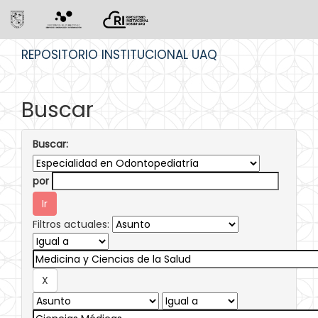
Skip
REPOSITORIO INSTITUCIONAL UAQ
navigation
Buscar
Buscar:
por
Filtros actuales: