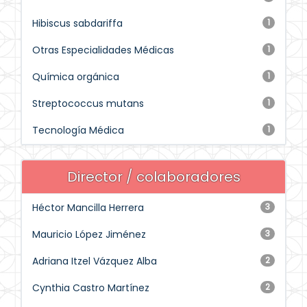
Hibiscus sabdariffa
1
Otras Especialidades Médicas
1
Química orgánica
1
Streptococcus mutans
1
Tecnología Médica
1
Director / colaboradores
Héctor Mancilla Herrera
3
Mauricio López Jiménez
3
Adriana Itzel Vázquez Alba
2
Cynthia Castro Martínez
2