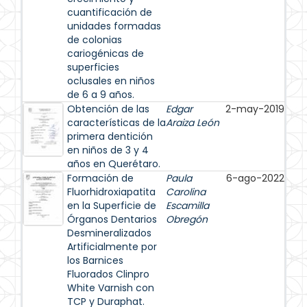
cuantificación de
unidades formadas
de colonias
cariogénicas de
superficies
oclusales en niños
de 6 a 9 años.
Obtención de las
Edgar
2-may-2019
características de la
Araiza León
primera dentición
en niños de 3 y 4
años en Querétaro.
Formación de
Paula
6-ago-2022
Fluorhidroxiapatita
Carolina
en la Superficie de
Escamilla
Órganos Dentarios
Obregón
Desmineralizados
Artificialmente por
los Barnices
Fluorados Clinpro
White Varnish con
TCP y Duraphat.