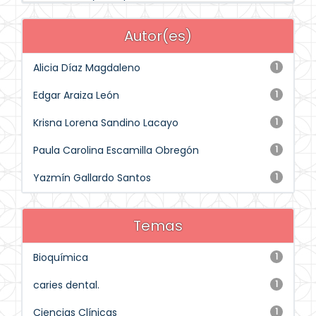
Autor(es)
Alicia Díaz Magdaleno
1
Edgar Araiza León
1
Krisna Lorena Sandino Lacayo
1
Paula Carolina Escamilla Obregón
1
Yazmín Gallardo Santos
1
Temas
Bioquímica
1
caries dental.
1
Ciencias Clínicas
1