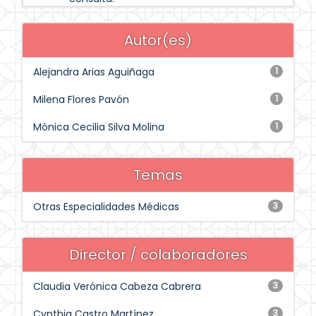
Autor(es)
Alejandra Arias Aguiñaga
1
Milena Flores Pavón
1
Mónica Cecilia Silva Molina
1
Temas
Otras Especialidades Médicas
3
Director / colaboradores
Claudia Verónica Cabeza Cabrera
3
Cynthia Castro Martínez
3