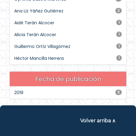
Ana Liz Yáñez Gutiérrez
2
Aidé Terán Alcocer
1
Alicia Terán Alcocer
1
Guillermo Ortíz Villagómez
1
Héctor Mancilla Herrera
1
Fecha de publicación
2019
3
Volver arriba ∧