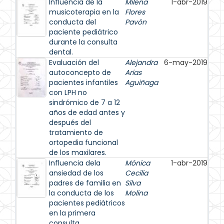
Influencia de la
Milena
1-abr-2019
musicoterapia en la
Flores
conducta del
Pavón
paciente pediátrico
durante la consulta
dental.
Evaluación del
Alejandra
6-may-2019
autoconcepto de
Arias
pacientes infantiles
Aguiñaga
con LPH no
sindrómico de 7 a 12
años de edad antes y
después del
tratamiento de
ortopedia funcional
de los maxilares.
Influencia dela
Mónica
1-abr-2019
ansiedad de los
Cecilia
padres de familia en
Silva
la conducta de los
Molina
pacientes pediátricos
en la primera
consulta.