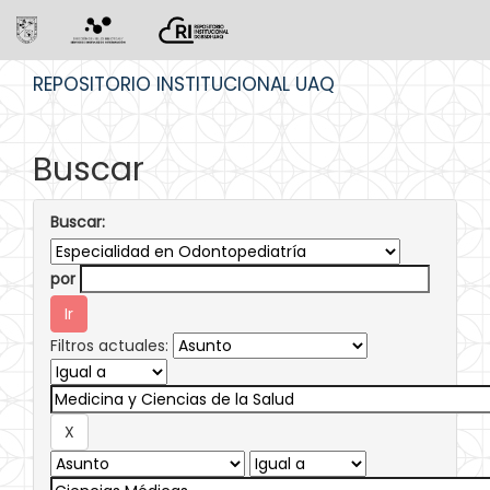
Skip
REPOSITORIO INSTITUCIONAL UAQ
navigation
Buscar
Buscar:
por
Filtros actuales: