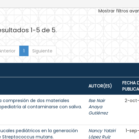
Mostrar filtros av
esultados 1-5 de 5.
Anterior
1
Siguiente
FECHA 
AUTOR(ES)
PUBLIC
la compresión de dos materiales
Ilse Nair
2-oct
opediatría al contaminarse con saliva.
Anaya
Gutiérrez
cales pediátricos en la generación
Nancy Yatziri
1-sep
de Streptococcus mutans.
López Ruiz