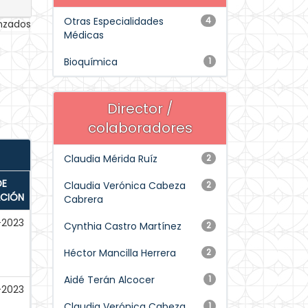
Otras Especialidades
4
anzados
Médicas
Bioquímica
1
Director /
colaboradores
Claudia Mérida Ruíz
2
DE
Claudia Verónica Cabeza
2
ACIÓN
Cabrera
-2023
Cynthia Castro Martínez
2
Héctor Mancilla Herrera
2
Aidé Terán Alcocer
1
-2023
Claudia Verónica Cabeza
1