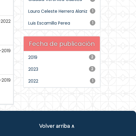
Laura Celeste Herrera Alaniz
1
-2022
Luis Escamilla Perea
1
Fecha de publicación
-2019
2019
2
2023
2
-2019
2022
1
Volver arriba ∧