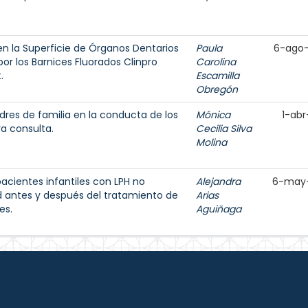
en la Superficie de Órganos Dentarios
Paula
6-ago
or los Barnices Fluorados Clinpro
Carolina
.
Escamilla
Obregón
dres de familia en la conducta de los
Mónica
1-abr
ra consulta.
Cecilia Silva
Molina
acientes infantiles con LPH no
Alejandra
6-may
d antes y después del tratamiento de
Arias
es.
Aguiñaga