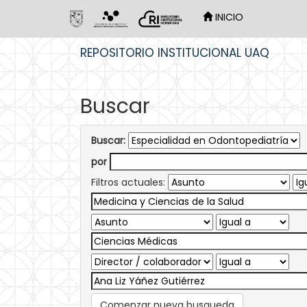
INICIO
Skip
REPOSITORIO INSTITUCIONAL UAQ
navigation
Buscar
Buscar:
por
Filtros actuales:
Comenzar nueva busqueda