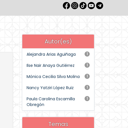
Autor(es)
Alejandra Arias Aguiñaga
1
Ilse Nair Anaya Gutiérrez
1
Mónica Cecilia Silva Molina
1
Nancy Yatziri López Ruiz
1
Paula Carolina Escamilla
1
Obregón
Temas