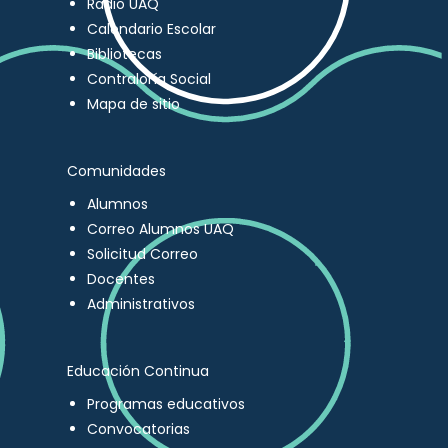
Radio UAQ
Calendario Escolar
Bibliotecas
Contraloría Social
Mapa de sitio
Comunidades
Alumnos
Correo Alumnos UAQ
Solicitud Correo
Docentes
Administrativos
Educación Continua
Programas educativos
Convocatorias