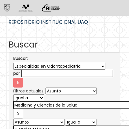
Skip
REPOSITORIO INSTITUCIONAL UAQ
navigation
Buscar
Buscar:
por
Filtros actuales: