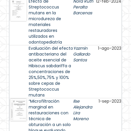
Efecto de
Nora Ruth
12-feb-2024
Streptococcus
Peralta
mutans en la
Barcenas
microdureza de
materiales
restauradores
utilizados en
odontopediatría
Evaluación del efecto
Yazmín
1-ago-2023
antibacteriano del
Gallardo
aceite esencial de
Santos
Hibiscus sabdariffa a
concentraciones de
25%,50%,75% y 100%
sobre cepas de
Streptococcus
mutans
“Microfiltración
Ilse
1-sep-2023
marginal en
Alejandra
restauraciones con
Lira
técnica de
Moreno
obturación a un solo
bloque evaluando