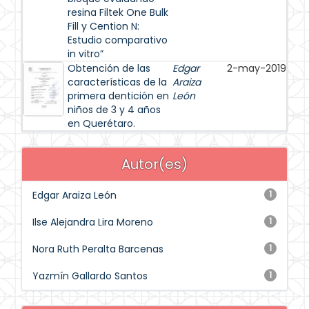
resina Filtek One Bulk
Fill y Cention N:
Estudio comparativo
in vitro”
Obtención de las
Edgar
2-may-2019
características de la
Araiza
primera dentición en
León
niños de 3 y 4 años
en Querétaro.
Autor(es)
Edgar Araiza León
1
Ilse Alejandra Lira Moreno
1
Nora Ruth Peralta Barcenas
1
Yazmín Gallardo Santos
1