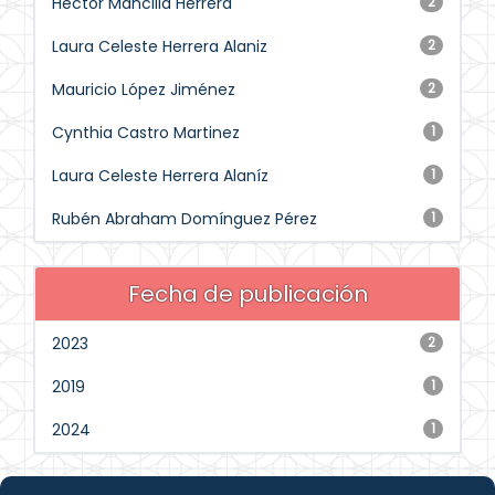
Héctor Mancilla Herrera
2
Laura Celeste Herrera Alaniz
2
Mauricio López Jiménez
2
Cynthia Castro Martinez
1
Laura Celeste Herrera Alaníz
1
Rubén Abraham Domínguez Pérez
1
Fecha de publicación
2023
2
2019
1
2024
1