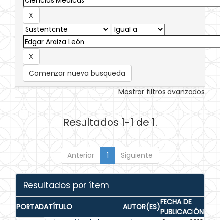
Comenzar nueva busqueda
Mostrar filtros avanzados
Resultados 1-1 de 1.
Anterior
1
Siguiente
Resultados por ítem:
FECHA DE
PORTADA
TÍTULO
AUTOR(ES)
PUBLICACIÓN