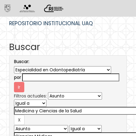
Skip
REPOSITORIO INSTITUCIONAL UAQ
navigation
Buscar
Buscar:
por
Filtros actuales: