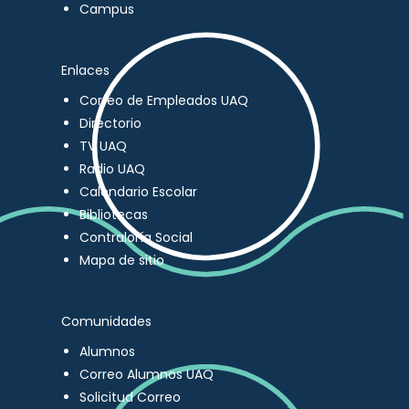
Campus
Enlaces
Correo de Empleados UAQ
Directorio
TV UAQ
Radio UAQ
Calendario Escolar
Bibliotecas
Contraloría Social
Mapa de sitio
Comunidades
Alumnos
Correo Alumnos UAQ
Solicitud Correo