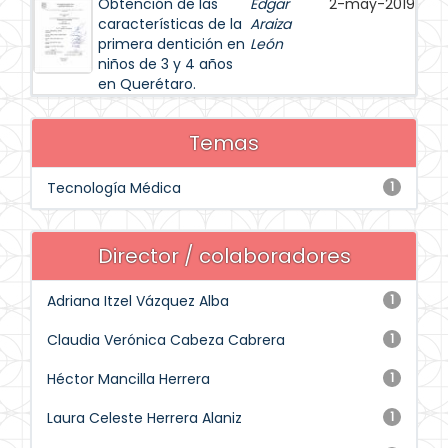
Obtención de las
Edgar
2-may-2019
características de la
Araiza
primera dentición en
León
niños de 3 y 4 años
en Querétaro.
Temas
Tecnología Médica
1
Director / colaboradores
Adriana Itzel Vázquez Alba
1
Claudia Verónica Cabeza Cabrera
1
Héctor Mancilla Herrera
1
Laura Celeste Herrera Alaniz
1