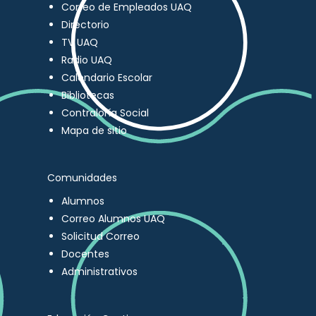
Correo de Empleados UAQ
Directorio
TV UAQ
Radio UAQ
Calendario Escolar
Bibliotecas
Contraloría Social
Mapa de sitio
Comunidades
Alumnos
Correo Alumnos UAQ
Solicitud Correo
Docentes
Administrativos