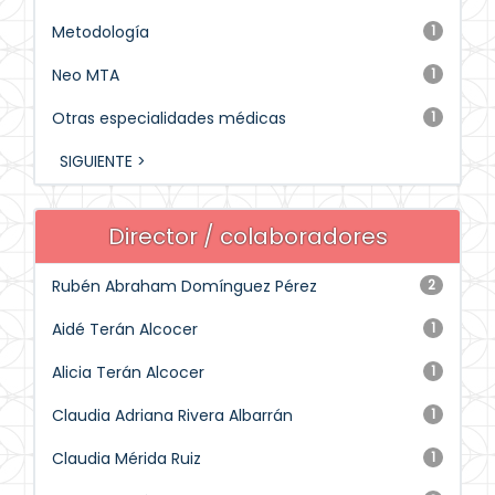
Metodología
1
Neo MTA
1
Otras especialidades médicas
1
SIGUIENTE >
Director / colaboradores
Rubén Abraham Domínguez Pérez
2
Aidé Terán Alcocer
1
Alicia Terán Alcocer
1
Claudia Adriana Rivera Albarrán
1
Claudia Mérida Ruiz
1