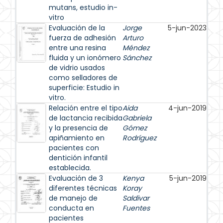
mutans, estudio in-
vitro
Evaluación de la
Jorge
5-jun-2023
fuerza de adhesión
Arturo
entre una resina
Méndez
fluida y un ionómero
Sánchez
de vidrio usados
como selladores de
superficie: Estudio in
vitro.
Relación entre el tipo
Aida
4-jun-2019
de lactancia recibida
Gabriela
y la presencia de
Gómez
apiñamiento en
Rodríguez
pacientes con
dentición infantil
establecida.
Evaluación de 3
Kenya
5-jun-2019
diferentes técnicas
Koray
de manejo de
Saldivar
conducta en
Fuentes
pacientes