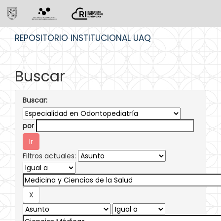
Skip
REPOSITORIO INSTITUCIONAL UAQ
navigation
Buscar
Buscar:
por
Filtros actuales: