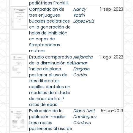
pediátricos Frankl II.
Comparación de
Nancy
1-sep-2023
tres enjuagues
Yatziri
bucales pediátricos
López Ruiz
en la generación de
halos de inhibición
en cepas de
Streptococcus
mutans.
Estudio comparativo
Alejandra
1-ago-2022
de la disminución del
Isamar
índice de placa
Fragoso
posterior al uso de
Cortés
tres diferentes
cepillos dentales en
modelos de estudio
de niños de 5 a 7
años de edad.
Evaluación de la
Diana Lizet
5-jun-2019
población maxilar
Domínguez
tres meses
Córdova
posteriores al uso de