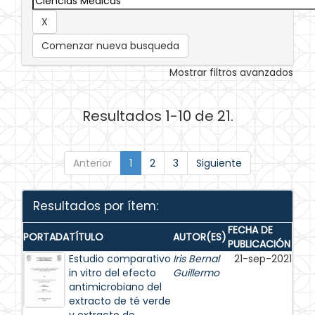
Comenzar nueva busqueda
Mostrar filtros avanzados
Resultados 1-10 de 21.
Anterior
1
2
3
Siguiente
Resultados por ítem:
FECHA DE
PORTADA
TÍTULO
AUTOR(ES)
PUBLICACIÓN
Estudio comparativo
Iris Bernal
21-sep-2021
in vitro del efecto
Guillermo
antimicrobiano del
extracto de té verde