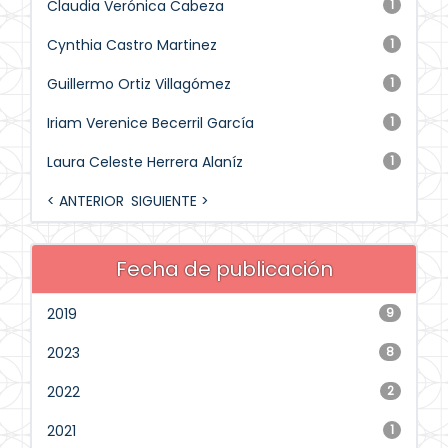
Claudia Verónica Cabeza
1
Cynthia Castro Martinez
1
Guillermo Ortiz Villagómez
1
Iriam Verenice Becerril García
1
Laura Celeste Herrera Alaníz
1
< ANTERIOR
SIGUIENTE >
Fecha de publicación
2019
9
2023
8
2022
2
2021
1