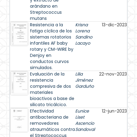
y extracto de
arándano en
Streptococcus
mutans
Resistencia a la
Krisna
13-dic-2023
fatiga cíclica de los
Lorena
sistemas rotatorios
Sandino
infantiles AF baby
Lacayo
rotary y CM-WIRE by
Denjoy en
conductos curvos
simulados.
Evaluación de la
Lilia
22-nov-2023
resistencia
Jiménez
compresiva de dos
Garduño
materiales
bioactivos a base de
silicato tricálcico.
Efectividad
Eunice
12-jun-2023
antibacteriana de
Liset
removedores
Ascencio
atraumáticos contra
Sandoval
el Streptococcus