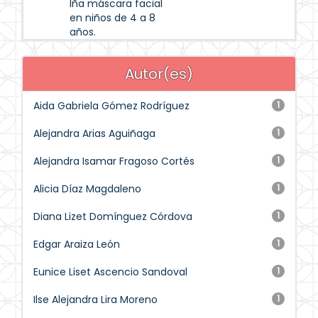
lña máscara facial
en niños de 4 a 8
años.
Autor(es)
Aida Gabriela Gómez Rodríguez
1
Alejandra Arias Aguiñaga
1
Alejandra Isamar Fragoso Cortés
1
Alicia Díaz Magdaleno
1
Diana Lizet Domínguez Córdova
1
Edgar Araiza León
1
Eunice Liset Ascencio Sandoval
1
Ilse Alejandra Lira Moreno
1