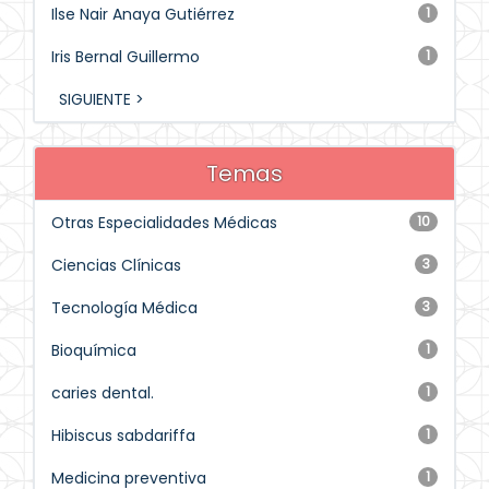
Ilse Nair Anaya Gutiérrez
1
Iris Bernal Guillermo
1
SIGUIENTE >
Temas
Otras Especialidades Médicas
10
Ciencias Clínicas
3
Tecnología Médica
3
Bioquímica
1
caries dental.
1
Hibiscus sabdariffa
1
Medicina preventiva
1