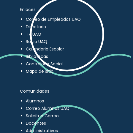
Enlaces
Correo de Empleados UAQ
Directorio
TV UAQ
Radio UAQ
Calendario Escolar
Bibliotecas
Contraloría Social
Mapa de sitio
Comunidades
Alumnos
Correo Alumnos UAQ
Solicitud Correo
Docentes
Administrativos