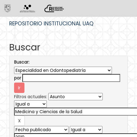
Skip
REPOSITORIO INSTITUCIONAL UAQ
navigation
Buscar
Buscar:
por
Filtros actuales: