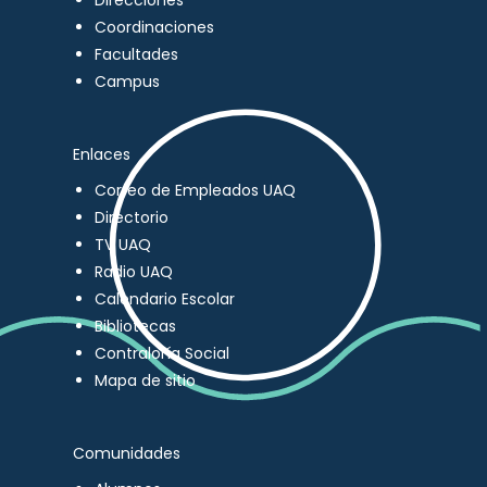
Direcciones
Coordinaciones
Facultades
Campus
Enlaces
Correo de Empleados UAQ
Directorio
TV UAQ
Radio UAQ
Calendario Escolar
Bibliotecas
Contraloría Social
Mapa de sitio
Comunidades