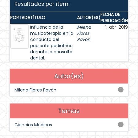
Resultados por ítem:
FECHA DE
PORTADA
TÍTULO
AUTOR(ES)
PUBLICACIÓN
Influencia de la
Milena
1-abr-2019
musicoterapia en la
Flores
conducta del
Pavón
paciente pediátrico
durante la consulta
dental.
Autor(es)
Milena Flores Pavón
1
Temas
Ciencias Médicas
1