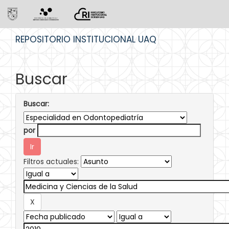
Skip
REPOSITORIO INSTITUCIONAL UAQ
navigation
Buscar
Buscar:
por
Filtros actuales: