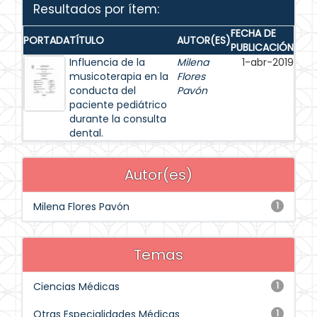
Resultados por ítem:
FECHA DE
PORTADA
TÍTULO
AUTOR(ES)
PUBLICACIÓN
Influencia de la
Milena
1-abr-2019
musicoterapia en la
Flores
conducta del
Pavón
paciente pediátrico
durante la consulta
dental.
Autor(es)
Milena Flores Pavón
1
Temas
Ciencias Médicas
1
Otras Especialidades Médicas
1