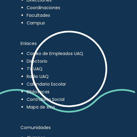
Direcciones
Coordinaciones
Facultades
Campus
Enlaces
Correo de Empleados UAQ
Directorio
TV UAQ
Radio UAQ
Calendario Escolar
Bibliotecas
Contraloría Social
Mapa de sitio
Comunidades