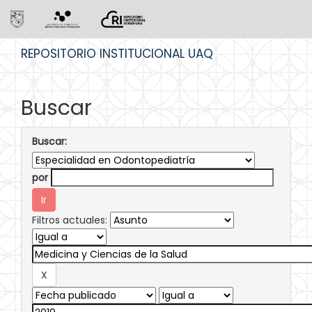
Skip
REPOSITORIO INSTITUCIONAL UAQ
navigation
Buscar
Buscar:
por
Filtros actuales: