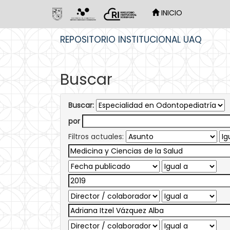
INICIO
Skip
REPOSITORIO INSTITUCIONAL UAQ
navigation
Buscar
Buscar:
por
Filtros actuales: