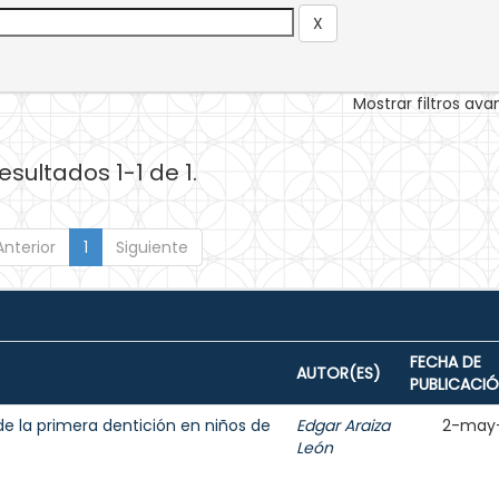
Mostrar filtros av
esultados 1-1 de 1.
Anterior
1
Siguiente
FECHA DE
AUTOR(ES)
PUBLICACI
de la primera dentición en niños de
Edgar Araiza
2-may
León