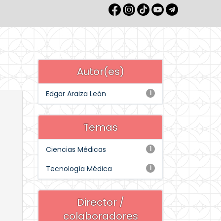
Autor(es)
Edgar Araiza León
1
Temas
Ciencias Médicas
1
Tecnología Médica
1
Director /
colaboradores