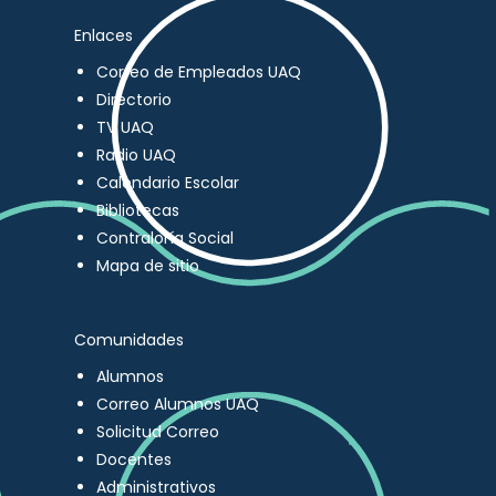
Enlaces
Correo de Empleados UAQ
Directorio
TV UAQ
Radio UAQ
Calendario Escolar
Bibliotecas
Contraloría Social
Mapa de sitio
Comunidades
Alumnos
Correo Alumnos UAQ
Solicitud Correo
Docentes
Administrativos