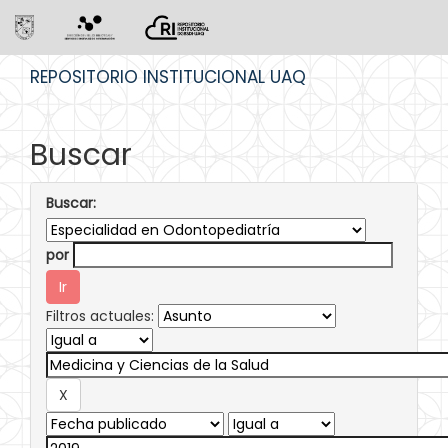
Skip
REPOSITORIO INSTITUCIONAL UAQ
navigation
Buscar
Buscar:
por
Filtros actuales: