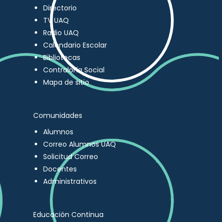
Directorio
TV UAQ
Radio UAQ
Calendario Escolar
Bibliotecas
Contraloría Social
Mapa de sitio
Comunidades
Alumnos
Correo Alumnos UAQ
Solicitud Correo
Docentes
Administrativos
Educación Continua