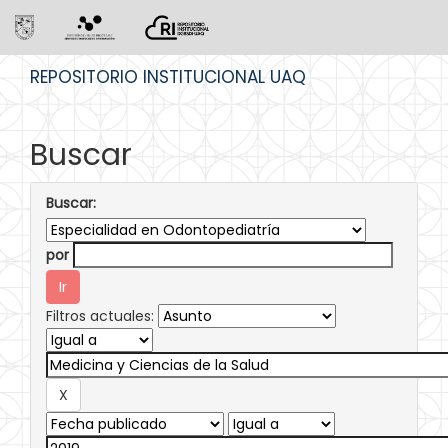
Skip
REPOSITORIO INSTITUCIONAL UAQ
navigation
Buscar
Buscar:
por
Filtros actuales: