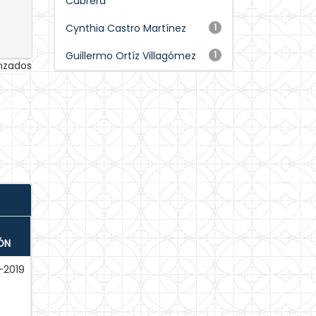
Cabrera
Cynthia Castro Martínez
1
Guillermo Ortíz Villagómez
1
anzados
ÓN
-2019