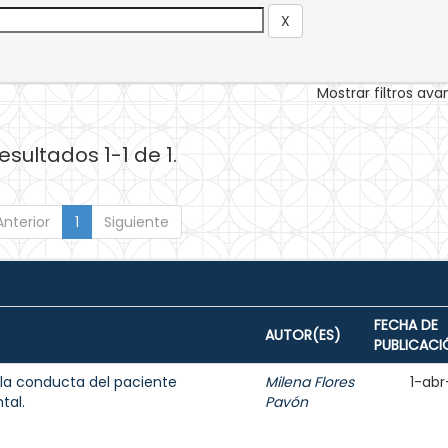
Mostrar filtros av
esultados 1-1 de 1.
Anterior
1
Siguiente
FECHA DE
AUTOR(ES)
PUBLICACI
 la conducta del paciente
Milena Flores
1-abr
tal.
Pavón