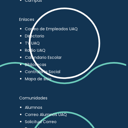
Campus
Enlaces
Correo de Empleados UAQ
Directorio
TV UAQ
Radio UAQ
Calendario Escolar
Bibliotecas
Contraloría Social
Mapa de sitio
Comunidades
Alumnos
Correo Alumnos UAQ
Solicitud Correo