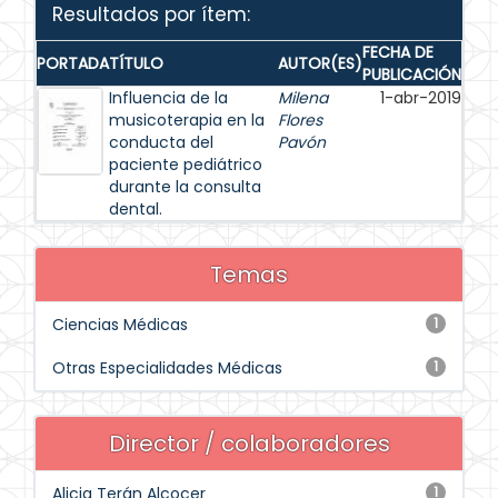
Resultados por ítem:
FECHA DE
PORTADA
TÍTULO
AUTOR(ES)
PUBLICACIÓN
Influencia de la
Milena
1-abr-2019
musicoterapia en la
Flores
conducta del
Pavón
paciente pediátrico
durante la consulta
dental.
Temas
Ciencias Médicas
1
Otras Especialidades Médicas
1
Director / colaboradores
Alicia Terán Alcocer
1