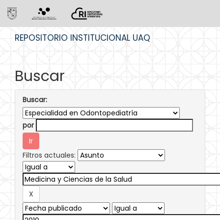
Skip
REPOSITORIO INSTITUCIONAL UAQ
navigation
Buscar
Buscar:
por
Filtros actuales: