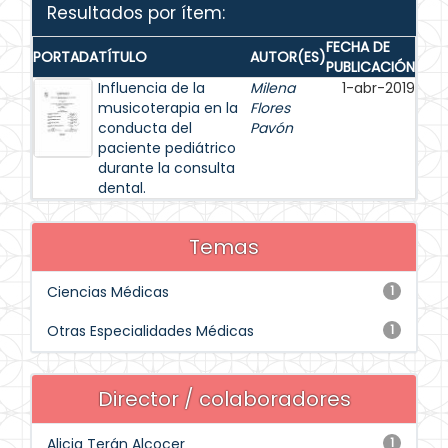
Resultados por ítem:
FECHA DE
PORTADA
TÍTULO
AUTOR(ES)
PUBLICACIÓN
Influencia de la
Milena
1-abr-2019
musicoterapia en la
Flores
conducta del
Pavón
paciente pediátrico
durante la consulta
dental.
Temas
Ciencias Médicas
1
Otras Especialidades Médicas
1
Director / colaboradores
Alicia Terán Alcocer
1