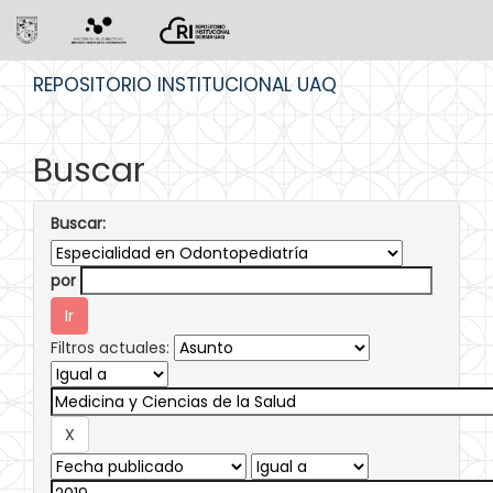
Skip
REPOSITORIO INSTITUCIONAL UAQ
navigation
Buscar
Buscar:
por
Filtros actuales: