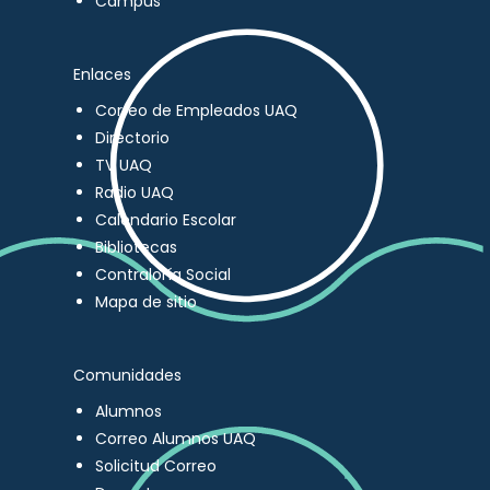
Campus
Enlaces
Correo de Empleados UAQ
Directorio
TV UAQ
Radio UAQ
Calendario Escolar
Bibliotecas
Contraloría Social
Mapa de sitio
Comunidades
Alumnos
Correo Alumnos UAQ
Solicitud Correo