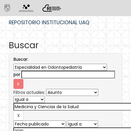
Skip
REPOSITORIO INSTITUCIONAL UAQ
navigation
Buscar
Buscar:
por
Filtros actuales: