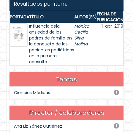
Resultados por ítem:
FECHA DE
PORTADA
TÍTULO
AUTOR(ES)
PUBLICACIÓN
Influencia dela
Mónica
1-abr-2019
ansiedad de los
Cecilia
padres de familia en
Silva
la conducta de los
Molina
pacientes pediátricos
en la primera
consulta.
Temas
Ciencias Médicas
1
Director / colaboradores
Ana Liz Yáñez Gutiérrez
1