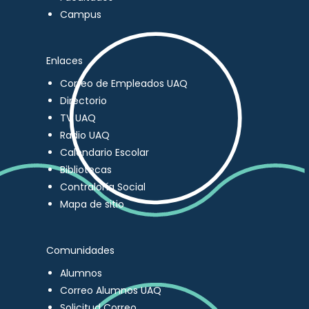
Campus
Enlaces
Correo de Empleados UAQ
Directorio
TV UAQ
Radio UAQ
Calendario Escolar
Bibliotecas
Contraloría Social
Mapa de sitio
Comunidades
Alumnos
Correo Alumnos UAQ
Solicitud Correo