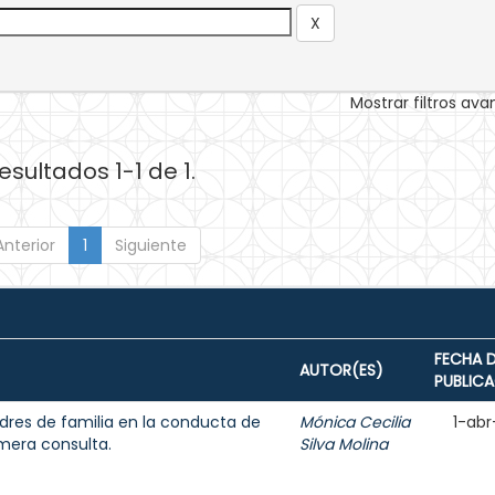
Mostrar filtros av
esultados 1-1 de 1.
Anterior
1
Siguiente
FECHA 
AUTOR(ES)
PUBLIC
adres de familia en la conducta de
Mónica Cecilia
1-abr
imera consulta.
Silva Molina