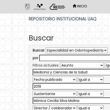
INICIO
Skip
REPOSITORIO INSTITUCIONAL UAQ
navigation
Buscar
Buscar:
por
Filtros actuales: