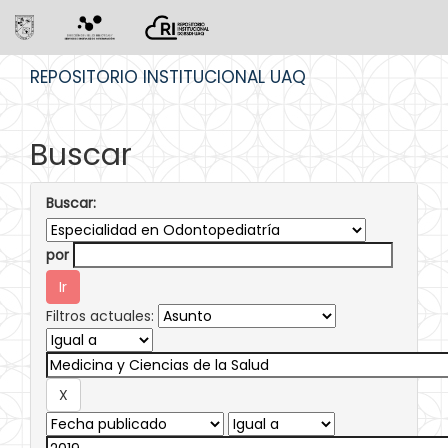
Skip
REPOSITORIO INSTITUCIONAL UAQ
navigation
Buscar
Buscar:
por
Filtros actuales: