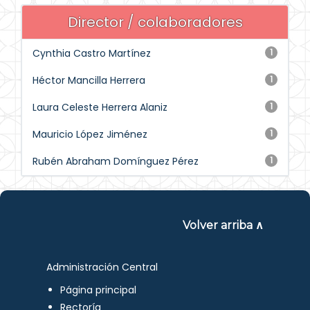
Director / colaboradores
Cynthia Castro Martínez
1
Héctor Mancilla Herrera
1
Laura Celeste Herrera Alaniz
1
Mauricio López Jiménez
1
Rubén Abraham Domínguez Pérez
1
Volver arriba ∧
Administración Central
Página principal
Rectoría