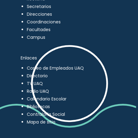
Secretarios
Direcciones
Coordinaciones
Facultades
Campus
Enlaces
Correo de Empleados UAQ
Directorio
TV UAQ
Radio UAQ
Calendario Escolar
Bibliotecas
Contraloría Social
Mapa de sitio