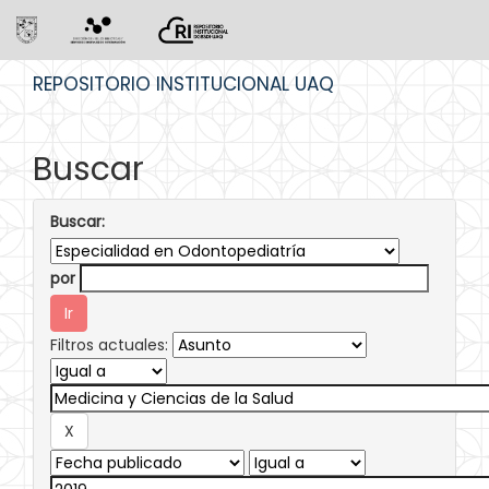
Skip
REPOSITORIO INSTITUCIONAL UAQ
navigation
Buscar
Buscar:
por
Filtros actuales: