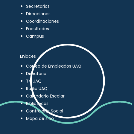
Secretarios
Direcciones
Coordinaciones
Facultades
Campus
Enlaces
Correo de Empleados UAQ
Directorio
TV UAQ
Radio UAQ
Calendario Escolar
Bibliotecas
Contraloría Social
Mapa de sitio