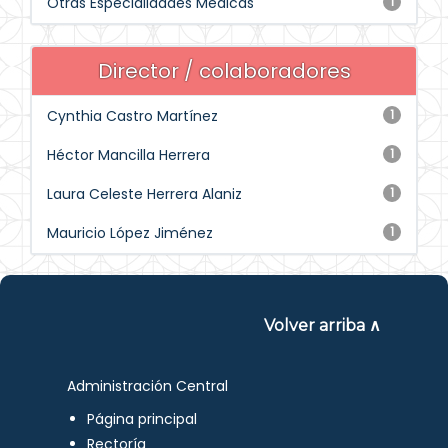
Otras Especialidades Médicas
1
Director / colaboradores
Cynthia Castro Martínez
1
Héctor Mancilla Herrera
1
Laura Celeste Herrera Alaniz
1
Mauricio López Jiménez
1
Volver arriba ∧
Administración Central
Página principal
Rectoría