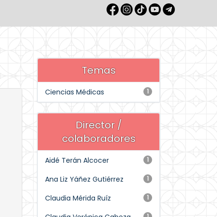
Temas
Ciencias Médicas
1
Director /
colaboradores
Aidé Terán Alcocer
1
Ana Liz Yáñez Gutiérrez
1
Claudia Mérida Ruíz
1
1