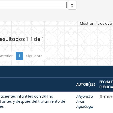
Mostrar filtros av
esultados 1-1 de 1.
Anterior
1
Siguiente
FECHA 
AUTOR(ES)
PUBLIC
acientes infantiles con LPH no
Alejandra
6-may
d antes y después del tratamiento de
Arias
es.
Aguiñaga