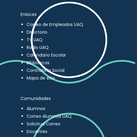
Enlaces
Correo de Empleados UAQ
Directorio
TV UAQ
Radio UAQ
Calendario Escolar
Bibliotecas
Contraloría Social
Mapa de sitio
Comunidades
Alumnos
Correo Alumnos UAQ
Solicitud Correo
Docentes