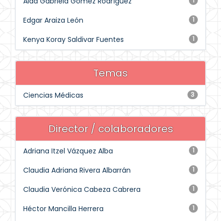
Aida Gabriela Gómez Rodríguez
1
Edgar Araiza León
1
Kenya Koray Saldivar Fuentes
1
Temas
Ciencias Médicas
3
Director / colaboradores
Adriana Itzel Vázquez Alba
1
Claudia Adriana Rivera Albarrán
1
Claudia Verónica Cabeza Cabrera
1
Héctor Mancilla Herrera
1