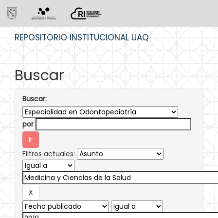
Skip
REPOSITORIO INSTITUCIONAL UAQ
navigation
Buscar
Buscar:
por
Filtros actuales: