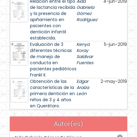
Relación entre el tipo
Aida
4-jun-2019
de lactancia recibida
Gabriela
y la presencia de
Gómez
apiñamiento en
Rodríguez
pacientes con
dentición infantil
establecida.
Evaluación de 3
Kenya
5-jun-2019
diferentes técnicas
Koray
de manejo de
Saldivar
conducta en
Fuentes
pacientes pediátricos
Frankl II.
Obtención de las
Edgar
2-may-2019
características de la
Araiza
primera dentición en
León
niños de 3 y 4 años
en Querétaro.
Autor(es)