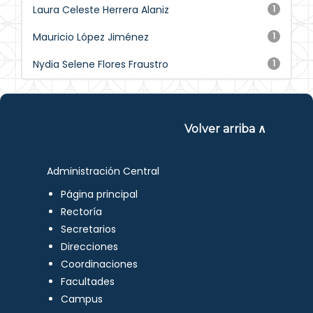
Laura Celeste Herrera Alaniz
1
Mauricio López Jiménez
1
Nydia Selene Flores Fraustro
1
Volver arriba ∧
Administración Central
Página principal
Rectoría
Secretarios
Direcciones
Coordinaciones
Facultades
Campus