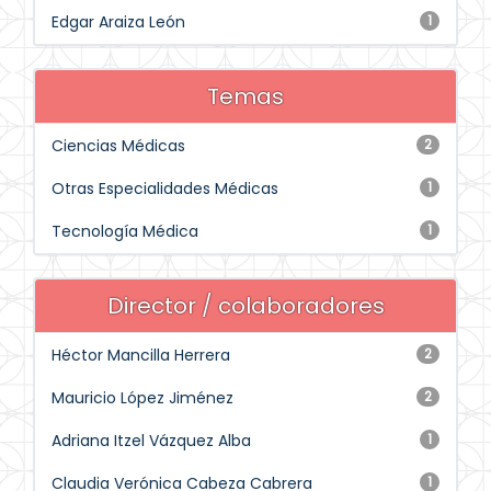
Edgar Araiza León
1
Temas
Ciencias Médicas
2
Otras Especialidades Médicas
1
Tecnología Médica
1
Director / colaboradores
Héctor Mancilla Herrera
2
Mauricio López Jiménez
2
Adriana Itzel Vázquez Alba
1
Claudia Verónica Cabeza Cabrera
1