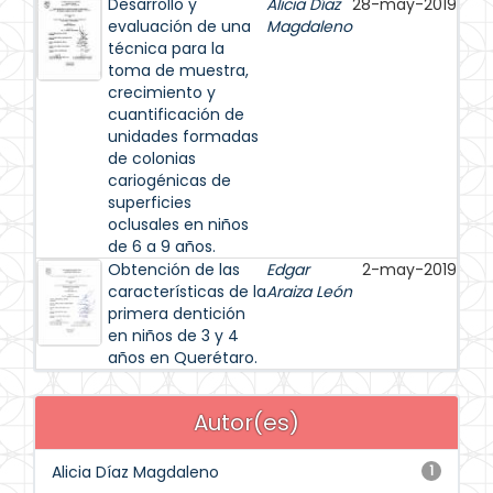
Desarrollo y
Alicia Díaz
28-may-2019
evaluación de una
Magdaleno
técnica para la
toma de muestra,
crecimiento y
cuantificación de
unidades formadas
de colonias
cariogénicas de
superficies
oclusales en niños
de 6 a 9 años.
Obtención de las
Edgar
2-may-2019
características de la
Araiza León
primera dentición
en niños de 3 y 4
años en Querétaro.
Autor(es)
Alicia Díaz Magdaleno
1