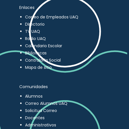
Enlaces
Correo de Empleados UAQ
Directorio
TV UAQ
Radio UAQ
Calendario Escolar
Bibliotecas
Contraloría Social
Mapa de sitio
Comunidades
Alumnos
Correo Alumnos UAQ
Solicitud Correo
Docentes
Administrativos