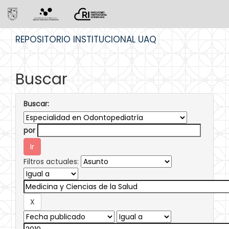
Skip
REPOSITORIO INSTITUCIONAL UAQ
navigation
Buscar
Buscar:
por
Filtros actuales: