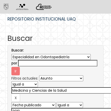
Skip
REPOSITORIO INSTITUCIONAL UAQ
navigation
Buscar
Buscar:
por
Filtros actuales: