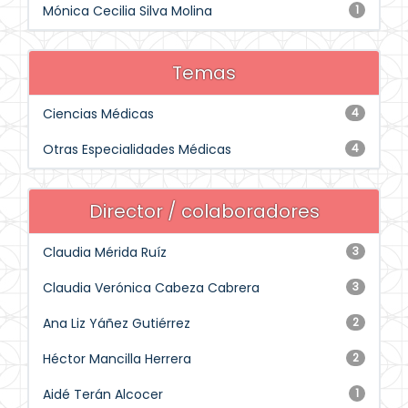
Mónica Cecilia Silva Molina
1
Temas
Ciencias Médicas
4
Otras Especialidades Médicas
4
Director / colaboradores
Claudia Mérida Ruíz
3
Claudia Verónica Cabeza Cabrera
3
Ana Liz Yáñez Gutiérrez
2
Héctor Mancilla Herrera
2
Aidé Terán Alcocer
1