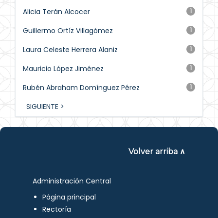
Alicia Terán Alcocer
1
Guillermo Ortíz Villagómez
1
Laura Celeste Herrera Alaniz
1
Mauricio López Jiménez
1
Rubén Abraham Domínguez Pérez
1
SIGUIENTE >
Volver arriba ∧
Administración Central
Página principal
Rectoría