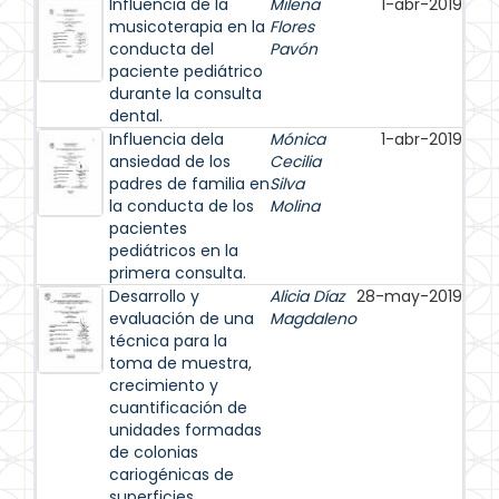
Influencia de la
Milena
1-abr-2019
musicoterapia en la
Flores
conducta del
Pavón
paciente pediátrico
durante la consulta
dental.
Influencia dela
Mónica
1-abr-2019
ansiedad de los
Cecilia
padres de familia en
Silva
la conducta de los
Molina
pacientes
pediátricos en la
primera consulta.
Desarrollo y
Alicia Díaz
28-may-2019
evaluación de una
Magdaleno
técnica para la
toma de muestra,
crecimiento y
cuantificación de
unidades formadas
de colonias
cariogénicas de
superficies