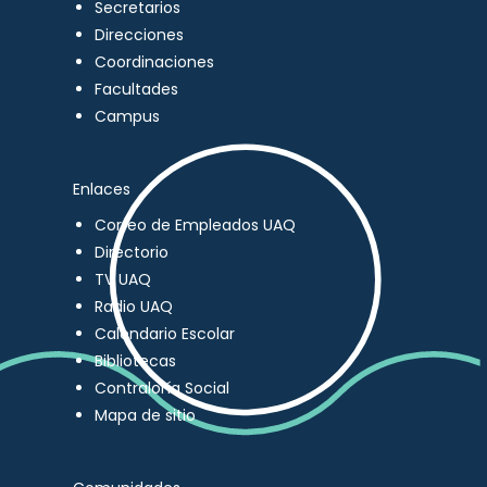
Secretarios
Direcciones
Coordinaciones
Facultades
Campus
Enlaces
Correo de Empleados UAQ
Directorio
TV UAQ
Radio UAQ
Calendario Escolar
Bibliotecas
Contraloría Social
Mapa de sitio