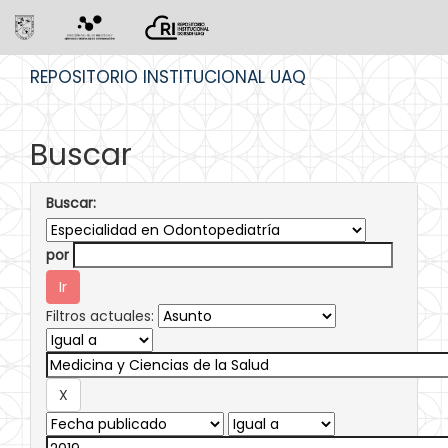
Skip
REPOSITORIO INSTITUCIONAL UAQ
navigation
Buscar
Buscar:
por
Filtros actuales: