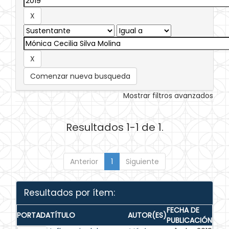
Comenzar nueva busqueda
Mostrar filtros avanzados
Resultados 1-1 de 1.
Anterior
1
Siguiente
Resultados por ítem:
FECHA DE
PORTADA
TÍTULO
AUTOR(ES)
PUBLICACIÓN