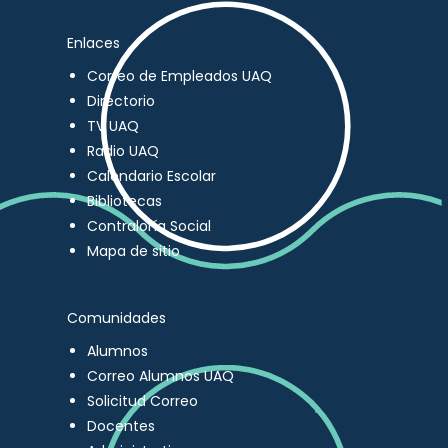
Enlaces
Correo de Empleados UAQ
Directorio
TV UAQ
Radio UAQ
Calendario Escolar
Bibliotecas
Contraloría Social
Mapa de sitio
Comunidades
Alumnos
Correo Alumnos UAQ
Solicitud Correo
Docentes