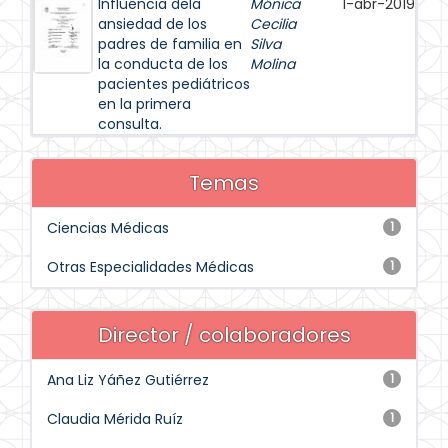
Influencia dela
Mónica
1-abr-2019
ansiedad de los
Cecilia
padres de familia en
Silva
la conducta de los
Molina
pacientes pediátricos
en la primera
consulta.
Temas
Ciencias Médicas
1
Otras Especialidades Médicas
1
Director / colaboradores
Ana Liz Yáñez Gutiérrez
1
Claudia Mérida Ruíz
1