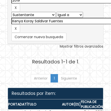
Comenzar nueva busqueda
Mostrar filtros avanzados
Resultados 1-1 de 1.
Anterior
1
Siguiente
Resultados por ítem:
FECHA DE
PORTADA
TÍTULO
AUTOR(ES)
PUBLICACIÓN