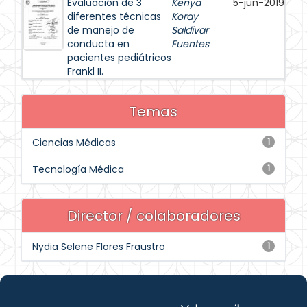
Evaluación de 3
Kenya
5-jun-2019
diferentes técnicas
Koray
de manejo de
Saldivar
conducta en
Fuentes
pacientes pediátricos
Frankl II.
Temas
Ciencias Médicas
1
Tecnología Médica
1
Director / colaboradores
Nydia Selene Flores Fraustro
1