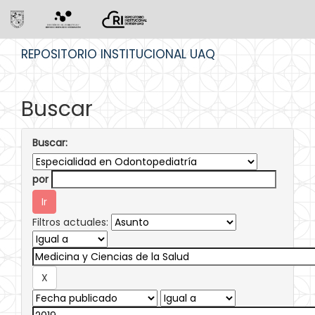
Skip
REPOSITORIO INSTITUCIONAL UAQ
navigation
Buscar
Buscar:
por
Filtros actuales: