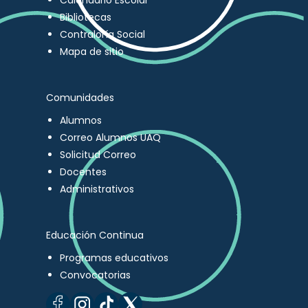
Calendario Escolar
Bibliotecas
Contraloría Social
Mapa de sitio
Comunidades
Alumnos
Correo Alumnos UAQ
Solicitud Correo
Docentes
Administrativos
Educación Continua
Programas educativos
Convocatorias