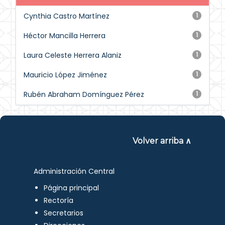
Cynthia Castro Martínez
1
Héctor Mancilla Herrera
1
Laura Celeste Herrera Alaniz
1
Mauricio López Jiménez
1
Rubén Abraham Domínguez Pérez
1
Volver arriba ∧
Administración Central
Página principal
Rectoría
Secretarios