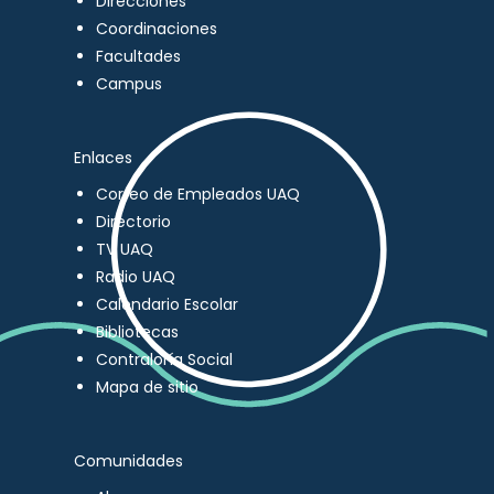
Direcciones
Coordinaciones
Facultades
Campus
Enlaces
Correo de Empleados UAQ
Directorio
TV UAQ
Radio UAQ
Calendario Escolar
Bibliotecas
Contraloría Social
Mapa de sitio
Comunidades