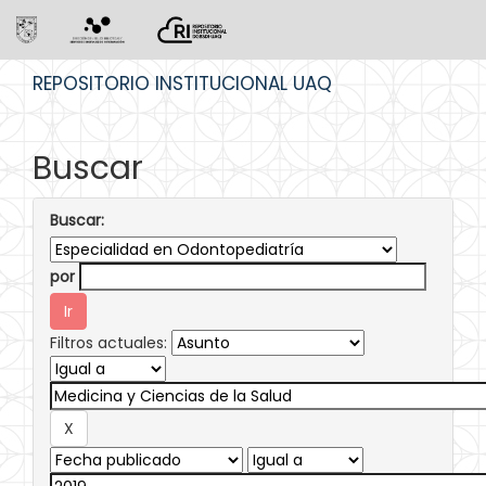
Skip
REPOSITORIO INSTITUCIONAL UAQ
navigation
Buscar
Buscar:
por
Filtros actuales: