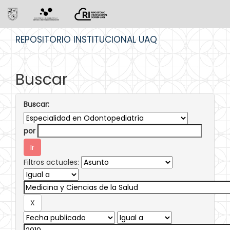
Skip
REPOSITORIO INSTITUCIONAL UAQ
navigation
Buscar
Buscar:
por
Filtros actuales: