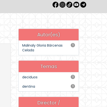
Autor(es)
Malinaly Gloria Bárcenas
1
Celada
Temas
deciduos
1
dentina
1
Director /