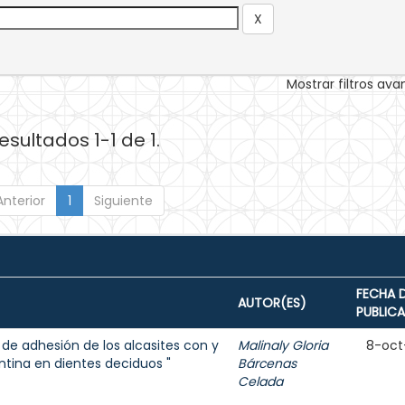
Mostrar filtros av
esultados 1-1 de 1.
Anterior
1
Siguiente
FECHA 
AUTOR(ES)
PUBLIC
 de adhesión de los alcasites con y
Malinaly Gloria
8-oct
ntina en dientes deciduos "
Bárcenas
Celada