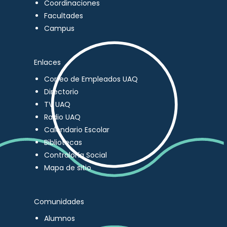
Coordinaciones
Facultades
Campus
Enlaces
Correo de Empleados UAQ
Directorio
TV UAQ
Radio UAQ
Calendario Escolar
Bibliotecas
Contraloría Social
Mapa de sitio
Comunidades
Alumnos