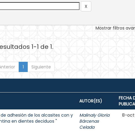
Mostrar filtros av
esultados 1-1 de 1.
Anterior
1
Siguiente
FECHA 
AUTOR(ES)
PUBLIC
 de adhesión de los alcasites con y
Malinaly Gloria
8-oct
ntina en dientes deciduos "
Bárcenas
Celada