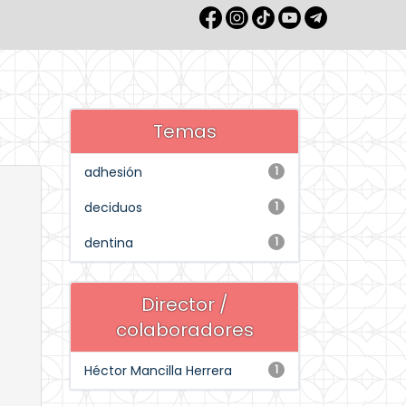
Temas
adhesión
1
deciduos
1
dentina
1
Director /
colaboradores
Héctor Mancilla Herrera
1