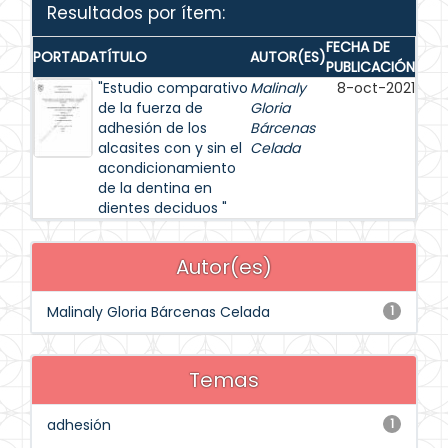
Resultados por ítem:
FECHA DE
PORTADA
TÍTULO
AUTOR(ES)
PUBLICACIÓN
"Estudio comparativo
Malinaly
8-oct-2021
de la fuerza de
Gloria
adhesión de los
Bárcenas
alcasites con y sin el
Celada
acondicionamiento
de la dentina en
dientes deciduos "
Autor(es)
Malinaly Gloria Bárcenas Celada
1
Temas
adhesión
1