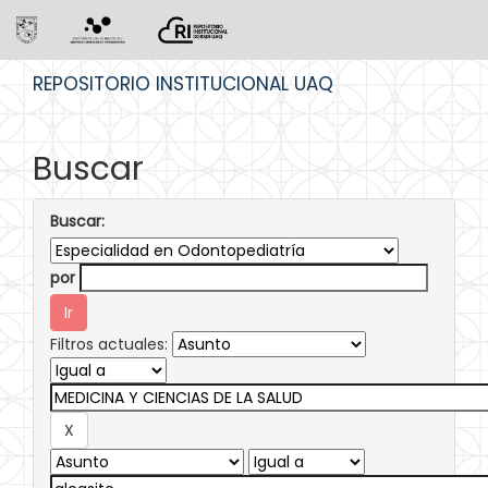
Skip
REPOSITORIO INSTITUCIONAL UAQ
navigation
Buscar
Buscar:
por
Filtros actuales: