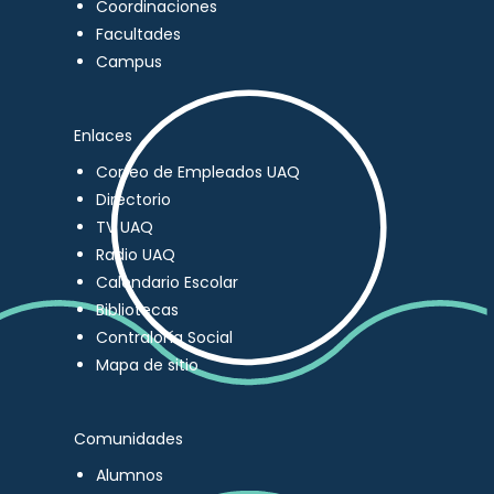
Coordinaciones
Facultades
Campus
Enlaces
Correo de Empleados UAQ
Directorio
TV UAQ
Radio UAQ
Calendario Escolar
Bibliotecas
Contraloría Social
Mapa de sitio
Comunidades
Alumnos