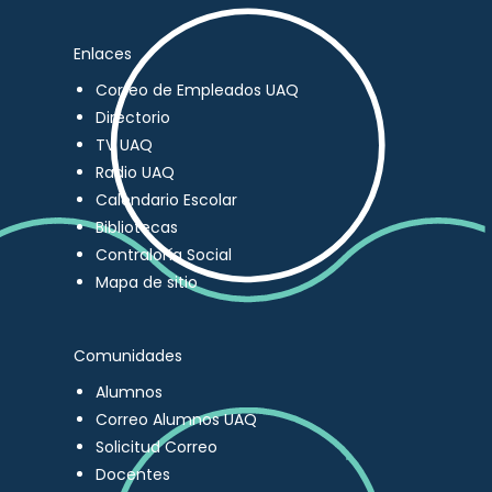
Enlaces
Correo de Empleados UAQ
Directorio
TV UAQ
Radio UAQ
Calendario Escolar
Bibliotecas
Contraloría Social
Mapa de sitio
Comunidades
Alumnos
Correo Alumnos UAQ
Solicitud Correo
Docentes