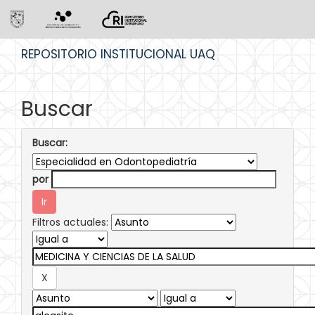
Skip
REPOSITORIO INSTITUCIONAL UAQ
navigation
Buscar
Buscar:
por
Filtros actuales: