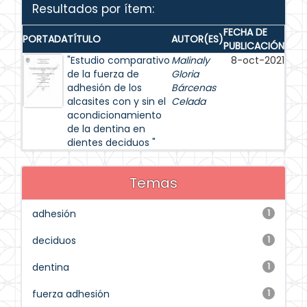
Resultados por ítem:
FECHA DE
PORTADA
TÍTULO
AUTOR(ES)
PUBLICACIÓN
"Estudio comparativo
Malinaly
8-oct-2021
de la fuerza de
Gloria
adhesión de los
Bárcenas
alcasites con y sin el
Celada
acondicionamiento
de la dentina en
dientes deciduos "
Temas
adhesión
1
deciduos
1
dentina
1
fuerza adhesión
1